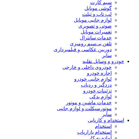
سیم کارت
گوشی موبایل
لپ تاپ و تبلت
لوازم جانبی موبایل
صوتی و تصویری
تعمیرات موبایل
خدمات سانترال
تلفن بی‌سیم رومیزی
دوربین عکاسی و فیلمبرداری
سایر
خودرو و وسایل نقلیه
خودروی داخلی و خارجی
اجاره خودرو
لوازم جانبی خودرو
دزدگیر و ردیاب
تزئینات خودرو
لوازم یدکی
خدمات ماشین و موتور
موتورسیکلت و لوازم جانبی
سایر
استخدام و کاریابی
استخدام
استخدام بازاریاب
آماده به کار