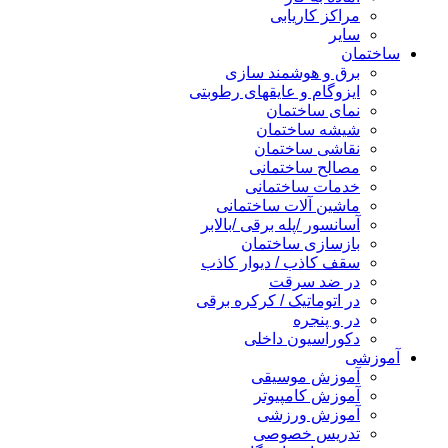
مراکز کاریابی
سایر
ساختمان
برق و هوشمند سازی
ایزوگام و عایقهای رطوبتی
نمای ساختمان
شیشه ساختمان
نقاشی ساختمان
مصالح ساختمانی
خدمات ساختمانی
ماشین آلات ساختمانی
آسانسور /پله برقی /بالابر
بازسازی ساختمان
سقف کاذب / دیوار کاذب
در ضد سرقت
در اتوماتیک / کرکره برقی
در و پنجره
دکوراسیون داخلی
آموزشی
آموزش موسیقی
آموزش کامپیوتر
آموزش ورزشی
تدریس خصوصی