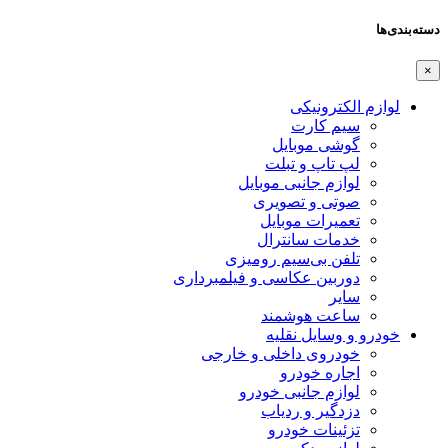
دسته‌بندی‌ها
×
لوازم الکترونیکی
سیم کارت
گوشی موبایل
لپ تاپ و تبلت
لوازم جانبی موبایل
صوتی و تصویری
تعمیرات موبایل
خدمات سانترال
تلفن بی‌سیم رومیزی
دوربین عکاسی و فیلمبرداری
سایر
ساعت هوشمند
خودرو و وسایل نقلیه
خودروی داخلی و خارجی
اجاره خودرو
لوازم جانبی خودرو
دزدگیر و ردیاب
تزئینات خودرو