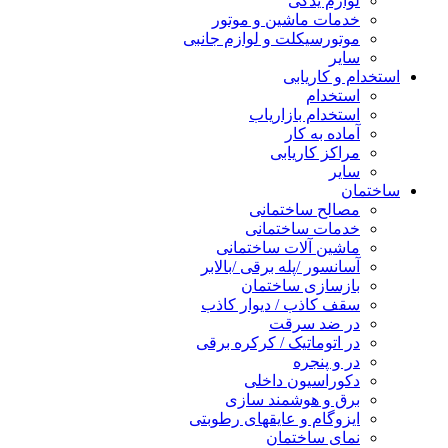
لوازم یدکی
خدمات ماشین و موتور
موتورسیکلت و لوازم جانبی
سایر
استخدام و کاریابی
استخدام
استخدام بازاریاب
آماده به کار
مراکز کاریابی
سایر
ساختمان
مصالح ساختمانی
خدمات ساختمانی
ماشین آلات ساختمانی
آسانسور /پله برقی /بالابر
بازسازی ساختمان
سقف کاذب / دیوار کاذب
در ضد سرقت
در اتوماتیک / کرکره برقی
در و پنجره
دکوراسیون داخلی
برق و هوشمند سازی
ایزوگام و عایقهای رطوبتی
نمای ساختمان