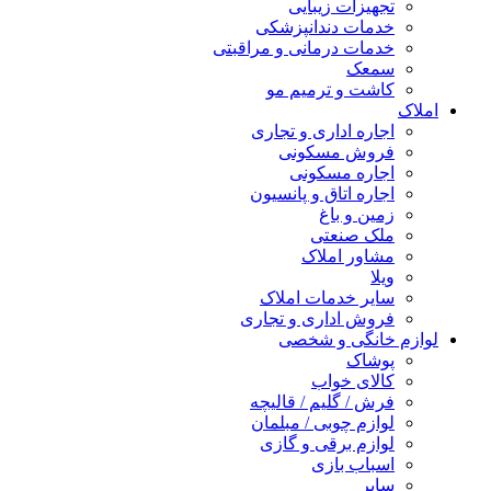
تجهیزات زیبایی
خدمات دندانپزشکی
خدمات درمانی و مراقبتی
سمعک
کاشت و ترمیم مو
املاک
اجاره اداری و تجاری
فروش مسکونی
اجاره مسکونی
اجاره اتاق و پانسیون
زمین و باغ
ملک صنعتی
مشاور املاک
ویلا
سایر خدمات املاک
فروش اداری و تجاری
لوازم خانگی و شخصی
پوشاک
کالای خواب
فرش / گلیم / قالیچه
لوازم چوبی / مبلمان
لوازم برقی و گازی
اسباب بازی
سایر