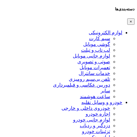
دسته‌بندی‌ها
×
لوازم الکترونیکی
سیم کارت
گوشی موبایل
لپ تاپ و تبلت
لوازم جانبی موبایل
صوتی و تصویری
تعمیرات موبایل
خدمات سانترال
تلفن بی‌سیم رومیزی
دوربین عکاسی و فیلمبرداری
سایر
ساعت هوشمند
خودرو و وسایل نقلیه
خودروی داخلی و خارجی
اجاره خودرو
لوازم جانبی خودرو
دزدگیر و ردیاب
تزئینات خودرو