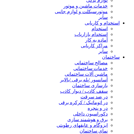
لوازم یدکی
خدمات ماشین و موتور
موتورسیکلت و لوازم جانبی
سایر
استخدام و کاریابی
استخدام
استخدام بازاریاب
آماده به کار
مراکز کاریابی
سایر
ساختمان
مصالح ساختمانی
خدمات ساختمانی
ماشین آلات ساختمانی
آسانسور /پله برقی /بالابر
بازسازی ساختمان
سقف کاذب / دیوار کاذب
در ضد سرقت
در اتوماتیک / کرکره برقی
در و پنجره
دکوراسیون داخلی
برق و هوشمند سازی
ایزوگام و عایقهای رطوبتی
نمای ساختمان