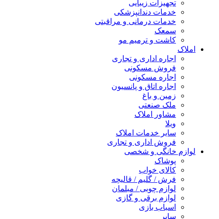
تجهیزات زیبایی
خدمات دندانپزشکی
خدمات درمانی و مراقبتی
سمعک
کاشت و ترمیم مو
املاک
اجاره اداری و تجاری
فروش مسکونی
اجاره مسکونی
اجاره اتاق و پانسیون
زمین و باغ
ملک صنعتی
مشاور املاک
ویلا
سایر خدمات املاک
فروش اداری و تجاری
لوازم خانگی و شخصی
پوشاک
کالای خواب
فرش / گلیم / قالیچه
لوازم چوبی / مبلمان
لوازم برقی و گازی
اسباب بازی
سایر