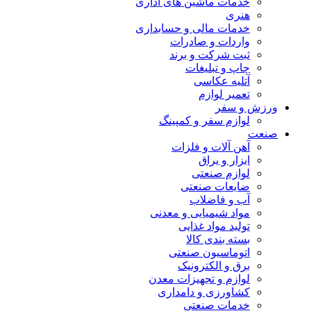
خدمات ماشین های اداری
هنری
خدمات مالی و حسابداری
واردات و صادرات
ثبت شرکت و برند
چاپ و تبلیغات
آتلیه عکاسی
تعمیر لوازم
ورزش و سفر
لوازم سفر و کمپینگ
صنعت
آهن آلات و فلزات
ابزار و یراق
لوازم صنعتی
ضایعات صنعتی
آب و فاضلاب
مواد شیمیایی و معدنی
تولید مواد غذایی
بسته بندی کالا
اتوماسیون صنعتی
برق و الکترونیک
لوازم و تجهیزات معدن
کشاورزی و دامداری
خدمات صنعتی