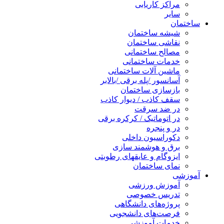
مراکز کاریابی
سایر
ساختمان
شیشه ساختمان
نقاشی ساختمان
مصالح ساختمانی
خدمات ساختمانی
ماشین آلات ساختمانی
آسانسور /پله برقی /بالابر
بازسازی ساختمان
سقف کاذب / دیوار کاذب
در ضد سرقت
در اتوماتیک / کرکره برقی
در و پنجره
دکوراسیون داخلی
برق و هوشمند سازی
ایزوگام و عایقهای رطوبتی
نمای ساختمان
آموزشی
آموزش ورزشی
تدریس خصوصی
پروژه‌های دانشگاهی
فرصت‌های دانشجویی
خدمات آموزشی