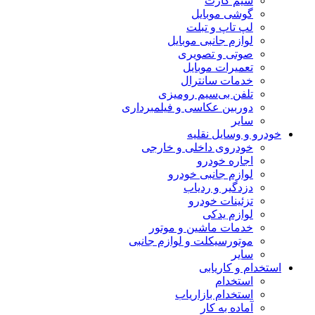
سیم کارت
گوشی موبایل
لپ تاپ و تبلت
لوازم جانبی موبایل
صوتی و تصویری
تعمیرات موبایل
خدمات سانترال
تلفن بی‌سیم رومیزی
دوربین عکاسی و فیلمبرداری
سایر
خودرو و وسایل نقلیه
خودروی داخلی و خارجی
اجاره خودرو
لوازم جانبی خودرو
دزدگیر و ردیاب
تزئینات خودرو
لوازم یدکی
خدمات ماشین و موتور
موتورسیکلت و لوازم جانبی
سایر
استخدام و کاریابی
استخدام
استخدام بازاریاب
آماده به کار