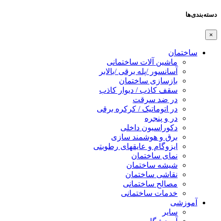
دسته‌بندی‌ها
×
ساختمان
ماشین آلات ساختمانی
آسانسور /پله برقی /بالابر
بازسازی ساختمان
سقف کاذب / دیوار کاذب
در ضد سرقت
در اتوماتیک / کرکره برقی
در و پنجره
دکوراسیون داخلی
برق و هوشمند سازی
ایزوگام و عایقهای رطوبتی
نمای ساختمان
شیشه ساختمان
نقاشی ساختمان
مصالح ساختمانی
خدمات ساختمانی
آموزشی
سایر