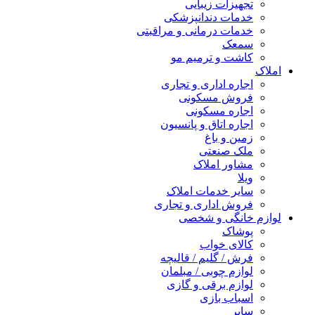
تجهیزات زیبایی
خدمات دندانپزشکی
خدمات درمانی و مراقبتی
سمعک
کاشت و ترمیم مو
املاک
اجاره اداری و تجاری
فروش مسکونی
اجاره مسکونی
اجاره اتاق و پانسیون
زمین و باغ
ملک صنعتی
مشاور املاک
ویلا
سایر خدمات املاک
فروش اداری و تجاری
لوازم خانگی و شخصی
پوشاک
کالای خواب
فرش / گلیم / قالیچه
لوازم چوبی / مبلمان
لوازم برقی و گازی
اسباب بازی
سایر