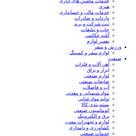
خدمات ماشین های اداری
هنری
خدمات مالی و حسابداری
واردات و صادرات
ثبت شرکت و برند
چاپ و تبلیغات
آتلیه عکاسی
تعمیر لوازم
ورزش و سفر
لوازم سفر و کمپینگ
صنعت
آهن آلات و فلزات
ابزار و یراق
لوازم صنعتی
ضایعات صنعتی
آب و فاضلاب
مواد شیمیایی و معدنی
تولید مواد غذایی
بسته بندی کالا
اتوماسیون صنعتی
برق و الکترونیک
لوازم و تجهیزات معدن
کشاورزی و دامداری
خدمات صنعتی