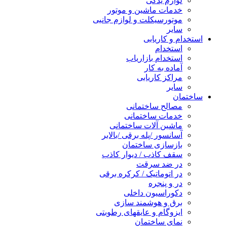
لوازم یدکی
خدمات ماشین و موتور
موتورسیکلت و لوازم جانبی
سایر
استخدام و کاریابی
استخدام
استخدام بازاریاب
آماده به کار
مراکز کاریابی
سایر
ساختمان
مصالح ساختمانی
خدمات ساختمانی
ماشین آلات ساختمانی
آسانسور /پله برقی /بالابر
بازسازی ساختمان
سقف کاذب / دیوار کاذب
در ضد سرقت
در اتوماتیک / کرکره برقی
در و پنجره
دکوراسیون داخلی
برق و هوشمند سازی
ایزوگام و عایقهای رطوبتی
نمای ساختمان