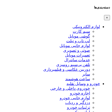
دسته‌بندی‌ها
×
لوازم الکترونیکی
سیم کارت
گوشی موبایل
لپ تاپ و تبلت
لوازم جانبی موبایل
صوتی و تصویری
تعمیرات موبایل
خدمات سانترال
تلفن بی‌سیم رومیزی
دوربین عکاسی و فیلمبرداری
سایر
ساعت هوشمند
خودرو و وسایل نقلیه
خودروی داخلی و خارجی
اجاره خودرو
لوازم جانبی خودرو
دزدگیر و ردیاب
تزئینات خودرو