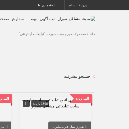
ورود / ثبت نام
علاقه‌مندی ها
ثبت آگهی انبوه
سفارش صفحه 
/ محصولات برچسب خورده “تبلیغات اینترنتی”
خانه
جستجو پیشرفته
آگهی ویژه
آگهی وی
1890 بازدید
شیراز
استان فارس
سایر شهرها
سای