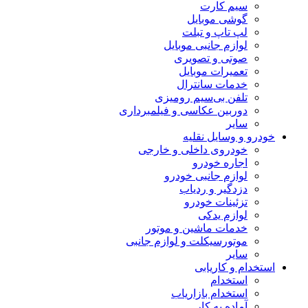
سیم کارت
گوشی موبایل
لپ تاپ و تبلت
لوازم جانبی موبایل
صوتی و تصویری
تعمیرات موبایل
خدمات سانترال
تلفن بی‌سیم رومیزی
دوربین عکاسی و فیلمبرداری
سایر
خودرو و وسایل نقلیه
خودروی داخلی و خارجی
اجاره خودرو
لوازم جانبی خودرو
دزدگیر و ردیاب
تزئینات خودرو
لوازم یدکی
خدمات ماشین و موتور
موتورسیکلت و لوازم جانبی
سایر
استخدام و کاریابی
استخدام
استخدام بازاریاب
آماده به کار