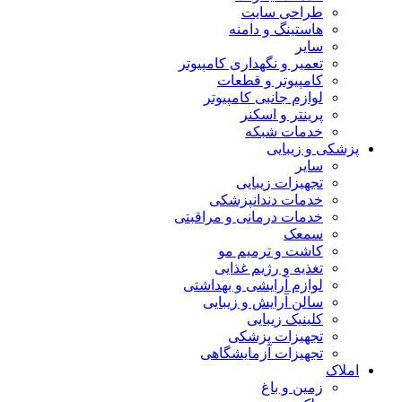
طراحی سایت
هاستینگ و دامنه
سایر
تعمیر و نگهداری کامپیوتر
کامپیوتر و قطعات
لوازم جانبی کامپیوتر
پرینتر و اسکنر
خدمات شبکه
پزشکی و زیبایی
سایر
تجهیزات زیبایی
خدمات دندانپزشکی
خدمات درمانی و مراقبتی
سمعک
کاشت و ترمیم مو
تغذیه و رژیم غذایی
لوازم آرایشی و بهداشتی
سالن آرایش و زیبایی
کلینیک زیبایی
تجهیزات پزشکی
تجهیزات آزمایشگاهی
املاک
زمین و باغ