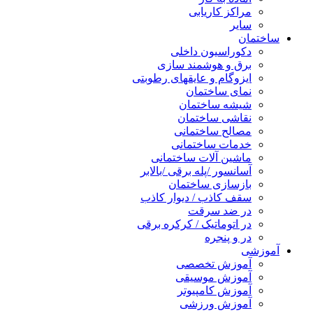
مراکز کاریابی
سایر
ساختمان
دکوراسیون داخلی
برق و هوشمند سازی
ایزوگام و عایقهای رطوبتی
نمای ساختمان
شیشه ساختمان
نقاشی ساختمان
مصالح ساختمانی
خدمات ساختمانی
ماشین آلات ساختمانی
آسانسور /پله برقی /بالابر
بازسازی ساختمان
سقف کاذب / دیوار کاذب
در ضد سرقت
در اتوماتیک / کرکره برقی
در و پنجره
آموزشی
آموزش تخصصی
آموزش موسیقی
آموزش کامپیوتر
آموزش ورزشی