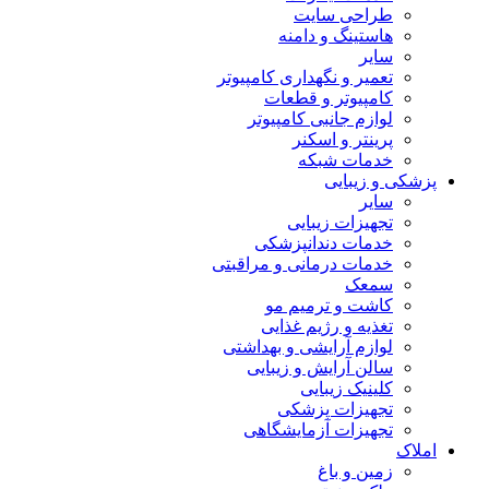
طراحی سایت
هاستینگ و دامنه
سایر
تعمیر و نگهداری کامپیوتر
کامپیوتر و قطعات
لوازم جانبی کامپیوتر
پرینتر و اسکنر
خدمات شبکه
پزشکی و زیبایی
سایر
تجهیزات زیبایی
خدمات دندانپزشکی
خدمات درمانی و مراقبتی
سمعک
کاشت و ترمیم مو
تغذیه و رژیم غذایی
لوازم آرایشی و بهداشتی
سالن آرایش و زیبایی
کلینیک زیبایی
تجهیزات پزشکی
تجهیزات آزمایشگاهی
املاک
زمین و باغ