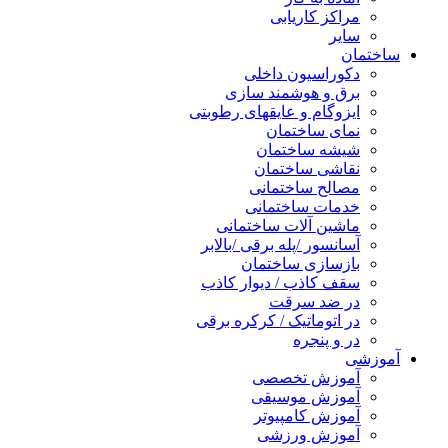
مراکز کاریابی
سایر
ساختمان
دکوراسیون داخلی
برق و هوشمند سازی
ایزوگام و عایقهای رطوبتی
نمای ساختمان
شیشه ساختمان
نقاشی ساختمان
مصالح ساختمانی
خدمات ساختمانی
ماشین آلات ساختمانی
آسانسور /پله برقی /بالابر
بازسازی ساختمان
سقف کاذب / دیوار کاذب
در ضد سرقت
در اتوماتیک / کرکره برقی
در و پنجره
آموزشی
آموزش تخصصی
آموزش موسیقی
آموزش کامپیوتر
آموزش ورزشی