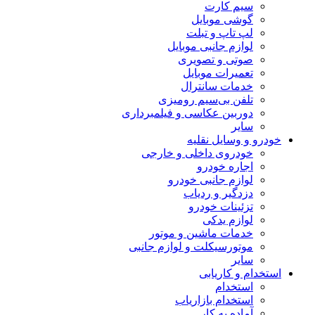
سیم کارت
گوشی موبایل
لپ تاپ و تبلت
لوازم جانبی موبایل
صوتی و تصویری
تعمیرات موبایل
خدمات سانترال
تلفن بی‌سیم رومیزی
دوربین عکاسی و فیلمبرداری
سایر
خودرو و وسایل نقلیه
خودروی داخلی و خارجی
اجاره خودرو
لوازم جانبی خودرو
دزدگیر و ردیاب
تزئینات خودرو
لوازم یدکی
خدمات ماشین و موتور
موتورسیکلت و لوازم جانبی
سایر
استخدام و کاریابی
استخدام
استخدام بازاریاب
آماده به کار