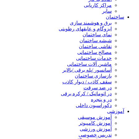
مراکز کاریابی
سایر
ساختمان
برق و هوشمند سازی
ایزوگام و عایقهای رطوبتی
نمای ساختمان
شیشه ساختمان
نقاشی ساختمان
مصالح ساختمانی
خدمات ساختمانی
ماشین آلات ساختمانی
آسانسور /پله برقی /بالابر
بازسازی ساختمان
سقف کاذب / دیوار کاذب
در ضد سرقت
در اتوماتیک / کرکره برقی
در و پنجره
دکوراسیون داخلی
آموزشی
آموزش موسیقی
آموزش کامپیوتر
آموزش ورزشی
تدریس خصوصی