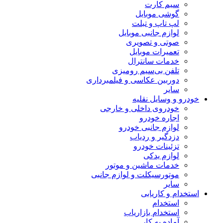
سیم کارت
گوشی موبایل
لپ تاپ و تبلت
لوازم جانبی موبایل
صوتی و تصویری
تعمیرات موبایل
خدمات سانترال
تلفن بی‌سیم رومیزی
دوربین عکاسی و فیلمبرداری
سایر
خودرو و وسایل نقلیه
خودروی داخلی و خارجی
اجاره خودرو
لوازم جانبی خودرو
دزدگیر و ردیاب
تزئینات خودرو
لوازم یدکی
خدمات ماشین و موتور
موتورسیکلت و لوازم جانبی
سایر
استخدام و کاریابی
استخدام
استخدام بازاریاب
آماده به کار