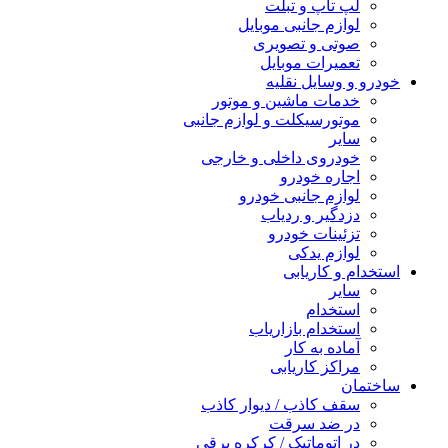
لپ تاپ و تبلت
لوازم جانبی موبایل
صوتی و تصویری
تعمیرات موبایل
خودرو و وسایل نقلیه
خدمات ماشین و موتور
موتورسیکلت و لوازم جانبی
سایر
خودروی داخلی و خارجی
اجاره خودرو
لوازم جانبی خودرو
دزدگیر و ردیاب
تزئینات خودرو
لوازم یدکی
استخدام و کاریابی
سایر
استخدام
استخدام بازاریاب
آماده به کار
مراکز کاریابی
ساختمان
سقف کاذب / دیوار کاذب
در ضد سرقت
در اتوماتیک / کرکره برقی