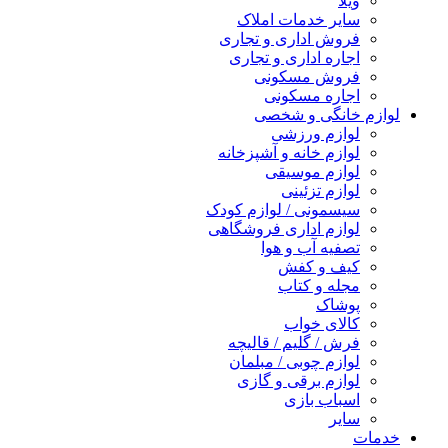
ویلا
سایر خدمات املاک
فروش اداری و تجاری
اجاره اداری و تجاری
فروش مسکونی
اجاره مسکونی
لوازم خانگی و شخصی
لوازم ورزشی
لوازم خانه و آشپزخانه
لوازم موسیقی
لوازم تزئینی
سیسمونی / لوازم کودک
لوازم اداری فروشگاهی
تصفیه آب و هوا
کیف و کفش
مجله و کتاب
پوشاک
کالای خواب
فرش / گلیم / قالیچه
لوازم چوبی / مبلمان
لوازم برقی و گازی
اسباب بازی
سایر
خدمات