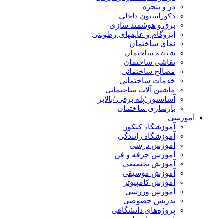
در و پنجره
دکوراسیون داخلی
برق و هوشمند سازی
ایزوگام و عایقهای رطوبتی
نمای ساختمان
شیشه ساختمان
نقاشی ساختمان
مصالح ساختمانی
خدمات ساختمانی
ماشین آلات ساختمانی
آسانسور /پله برقی /بالابر
بازسازی ساختمان
آموزشی
آموزشگاه کنکور
آموزشگاه رانندگی
آموزش درسی
آموزش حرفه و فن
آموزش تخصصی
آموزش موسیقی
آموزش کامپیوتر
آموزش ورزشی
تدریس خصوصی
پروژه‌های دانشگاهی