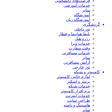
فرصت‌های دانشجویی
خدمات آموزشی
سایر
آموزشگاه
آموزشگاه زبان
گردشگری
تور داخلی
بلیط هواپیما و قطار
رزرو هتل
خدمات ویزا
وقت سفارت
خدمات مسافرتی
سایر
آژانس مسافرتی
تور خارجی
کامپیوتر و شبکه
لوازم جانبی کامپیوتر
پرینتر و اسکنر
خدمات شبکه
نرم افزار کامپیوتر
خدمات اینترنت
طراحی سایت
هاستینگ و دامنه
سایر