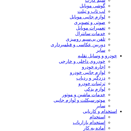
سیم کارت
گوشی موبایل
لپ تاپ و تبلت
لوازم جانبی موبایل
صوتی و تصویری
تعمیرات موبایل
خدمات سانترال
تلفن بی‌سیم رومیزی
دوربین عکاسی و فیلمبرداری
سایر
خودرو و وسایل نقلیه
خودروی داخلی و خارجی
اجاره خودرو
لوازم جانبی خودرو
دزدگیر و ردیاب
تزئینات خودرو
لوازم یدکی
خدمات ماشین و موتور
موتورسیکلت و لوازم جانبی
سایر
استخدام و کاریابی
استخدام
استخدام بازاریاب
آماده به کار