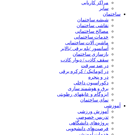
مراکز کاریابی
سایر
ساختمان
شیشه ساختمان
نقاشی ساختمان
مصالح ساختمانی
خدمات ساختمانی
ماشین آلات ساختمانی
آسانسور /پله برقی /بالابر
بازسازی ساختمان
سقف کاذب / دیوار کاذب
در ضد سرقت
در اتوماتیک / کرکره برقی
در و پنجره
دکوراسیون داخلی
برق و هوشمند سازی
ایزوگام و عایقهای رطوبتی
نمای ساختمان
آموزشی
آموزش ورزشی
تدریس خصوصی
پروژه‌های دانشگاهی
فرصت‌های دانشجویی
خدمات آموزشی