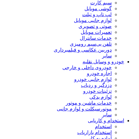
سیم کارت
گوشی موبایل
لپ تاپ و تبلت
لوازم جانبی موبایل
صوتی و تصویری
تعمیرات موبایل
خدمات سانترال
تلفن بی‌سیم رومیزی
دوربین عکاسی و فیلمبرداری
سایر
خودرو و وسایل نقلیه
خودروی داخلی و خارجی
اجاره خودرو
لوازم جانبی خودرو
دزدگیر و ردیاب
تزئینات خودرو
لوازم یدکی
خدمات ماشین و موتور
موتورسیکلت و لوازم جانبی
سایر
استخدام و کاریابی
استخدام
استخدام بازاریاب
آماده به کار