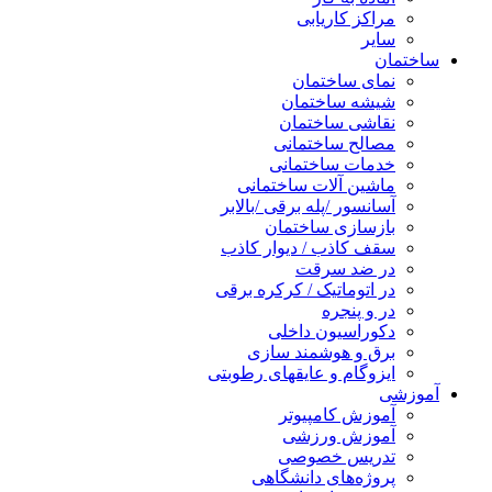
مراکز کاریابی
سایر
ساختمان
نمای ساختمان
شیشه ساختمان
نقاشی ساختمان
مصالح ساختمانی
خدمات ساختمانی
ماشین آلات ساختمانی
آسانسور /پله برقی /بالابر
بازسازی ساختمان
سقف کاذب / دیوار کاذب
در ضد سرقت
در اتوماتیک / کرکره برقی
در و پنجره
دکوراسیون داخلی
برق و هوشمند سازی
ایزوگام و عایقهای رطوبتی
آموزشی
آموزش کامپیوتر
آموزش ورزشی
تدریس خصوصی
پروژه‌های دانشگاهی