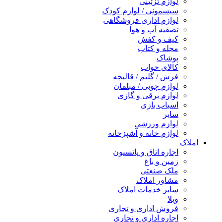
لوازم تزئینی
سیسمونی / لوازم کودک
لوازم اداری فروشگاهی
تصفیه آب و هوا
کیف و کفش
مجله و کتاب
پوشاک
کالای خواب
فرش / گلیم / قالیچه
لوازم چوبی / مبلمان
لوازم برقی و گازی
اسباب بازی
سایر
لوازم ورزشی
لوازم خانه و آشپزخانه
املاک
اجاره اتاق و پانسیون
زمین و باغ
ملک صنعتی
مشاور املاک
سایر خدمات املاک
ویلا
فروش اداری و تجاری
اجاره اداری و تجاری