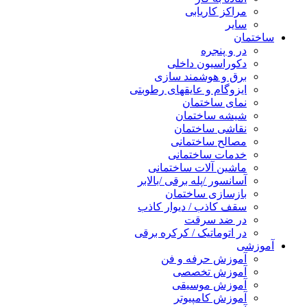
مراکز کاریابی
سایر
ساختمان
در و پنجره
دکوراسیون داخلی
برق و هوشمند سازی
ایزوگام و عایقهای رطوبتی
نمای ساختمان
شیشه ساختمان
نقاشی ساختمان
مصالح ساختمانی
خدمات ساختمانی
ماشین آلات ساختمانی
آسانسور /پله برقی /بالابر
بازسازی ساختمان
سقف کاذب / دیوار کاذب
در ضد سرقت
در اتوماتیک / کرکره برقی
آموزشی
آموزش حرفه و فن
آموزش تخصصی
آموزش موسیقی
آموزش کامپیوتر