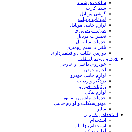
ساعت هوشمند
سیم کارت
گوشی موبایل
لپ تاپ و تبلت
لوازم جانبی موبایل
صوتی و تصویری
تعمیرات موبایل
خدمات سانترال
تلفن بی‌سیم رومیزی
دوربین عکاسی و فیلمبرداری
خودرو و وسایل نقلیه
خودروی داخلی و خارجی
اجاره خودرو
لوازم جانبی خودرو
دزدگیر و ردیاب
تزئینات خودرو
لوازم یدکی
خدمات ماشین و موتور
موتورسیکلت و لوازم جانبی
سایر
استخدام و کاریابی
استخدام
استخدام بازاریاب
آماده به کار