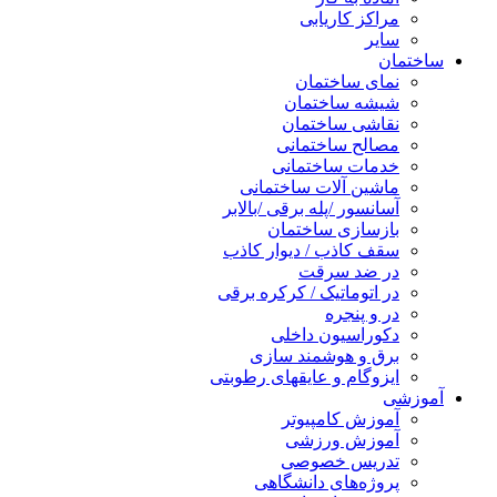
مراکز کاریابی
سایر
ساختمان
نمای ساختمان
شیشه ساختمان
نقاشی ساختمان
مصالح ساختمانی
خدمات ساختمانی
ماشین آلات ساختمانی
آسانسور /پله برقی /بالابر
بازسازی ساختمان
سقف کاذب / دیوار کاذب
در ضد سرقت
در اتوماتیک / کرکره برقی
در و پنجره
دکوراسیون داخلی
برق و هوشمند سازی
ایزوگام و عایقهای رطوبتی
آموزشی
آموزش کامپیوتر
آموزش ورزشی
تدریس خصوصی
پروژه‌های دانشگاهی