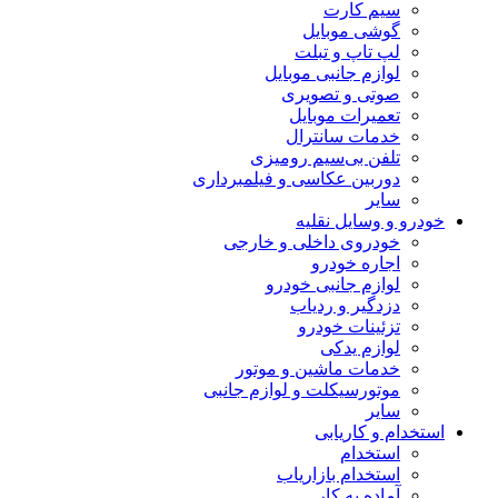
سیم کارت
گوشی موبایل
لپ تاپ و تبلت
لوازم جانبی موبایل
صوتی و تصویری
تعمیرات موبایل
خدمات سانترال
تلفن بی‌سیم رومیزی
دوربین عکاسی و فیلمبرداری
سایر
خودرو و وسایل نقلیه
خودروی داخلی و خارجی
اجاره خودرو
لوازم جانبی خودرو
دزدگیر و ردیاب
تزئینات خودرو
لوازم یدکی
خدمات ماشین و موتور
موتورسیکلت و لوازم جانبی
سایر
استخدام و کاریابی
استخدام
استخدام بازاریاب
آماده به کار