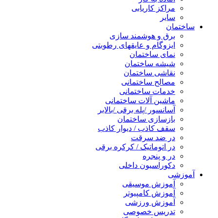
مراکز کاریابی
سایر
ساختمان
برق و هوشمند سازی
ایزوگام و عایقهای رطوبتی
نمای ساختمان
شیشه ساختمان
نقاشی ساختمان
مصالح ساختمانی
خدمات ساختمانی
ماشین آلات ساختمانی
آسانسور /پله برقی /بالابر
بازسازی ساختمان
سقف کاذب / دیوار کاذب
در ضد سرقت
در اتوماتیک / کرکره برقی
در و پنجره
دکوراسیون داخلی
آموزشی
آموزش موسیقی
آموزش کامپیوتر
آموزش ورزشی
تدریس خصوصی