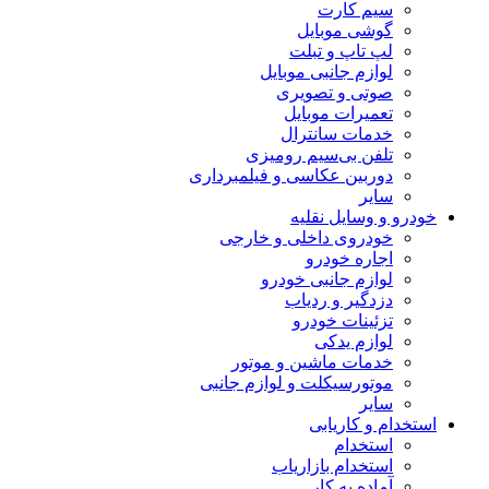
سیم کارت
گوشی موبایل
لپ تاپ و تبلت
لوازم جانبی موبایل
صوتی و تصویری
تعمیرات موبایل
خدمات سانترال
تلفن بی‌سیم رومیزی
دوربین عکاسی و فیلمبرداری
سایر
خودرو و وسایل نقلیه
خودروی داخلی و خارجی
اجاره خودرو
لوازم جانبی خودرو
دزدگیر و ردیاب
تزئینات خودرو
لوازم یدکی
خدمات ماشین و موتور
موتورسیکلت و لوازم جانبی
سایر
استخدام و کاریابی
استخدام
استخدام بازاریاب
آماده به کار