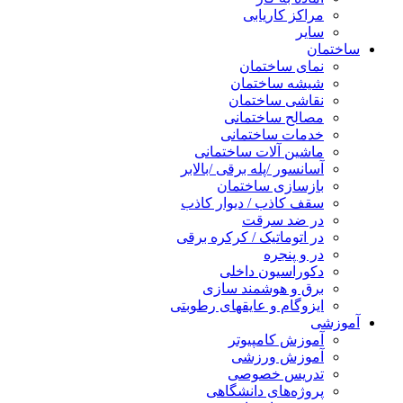
مراکز کاریابی
سایر
ساختمان
نمای ساختمان
شیشه ساختمان
نقاشی ساختمان
مصالح ساختمانی
خدمات ساختمانی
ماشین آلات ساختمانی
آسانسور /پله برقی /بالابر
بازسازی ساختمان
سقف کاذب / دیوار کاذب
در ضد سرقت
در اتوماتیک / کرکره برقی
در و پنجره
دکوراسیون داخلی
برق و هوشمند سازی
ایزوگام و عایقهای رطوبتی
آموزشی
آموزش کامپیوتر
آموزش ورزشی
تدریس خصوصی
پروژه‌های دانشگاهی