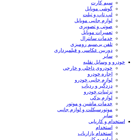
سیم کارت
گوشی موبایل
لپ تاپ و تبلت
لوازم جانبی موبایل
صوتی و تصویری
تعمیرات موبایل
خدمات سانترال
تلفن بی‌سیم رومیزی
دوربین عکاسی و فیلمبرداری
سایر
خودرو و وسایل نقلیه
خودروی داخلی و خارجی
اجاره خودرو
لوازم جانبی خودرو
دزدگیر و ردیاب
تزئینات خودرو
لوازم یدکی
خدمات ماشین و موتور
موتورسیکلت و لوازم جانبی
سایر
استخدام و کاریابی
استخدام
استخدام بازاریاب
آماده به کار