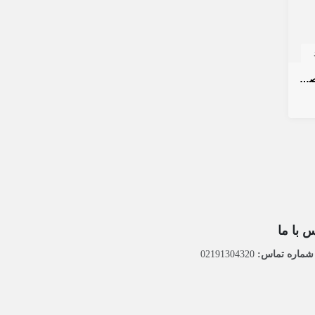
کار در منزل بصورت پاره وقت , تصاعدی
 با ما
ماره تماس:
02191304320