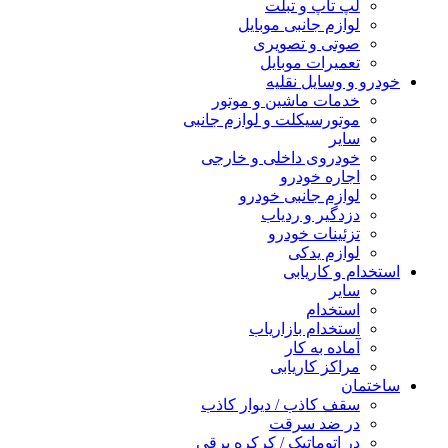
لپ تاپ و تبلت
لوازم جانبی موبایل
صوتی و تصویری
تعمیرات موبایل
خودرو و وسایل نقلیه
خدمات ماشین و موتور
موتورسیکلت و لوازم جانبی
سایر
خودروی داخلی و خارجی
اجاره خودرو
لوازم جانبی خودرو
دزدگیر و ردیاب
تزئینات خودرو
لوازم یدکی
استخدام و کاریابی
سایر
استخدام
استخدام بازاریاب
آماده به کار
مراکز کاریابی
ساختمان
سقف کاذب / دیوار کاذب
در ضد سرقت
در اتوماتیک / کرکره برقی