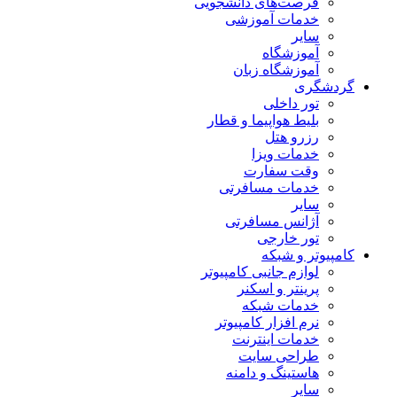
فرصت‌های دانشجویی
خدمات آموزشی
سایر
آموزشگاه
آموزشگاه زبان
گردشگری
تور داخلی
بلیط هواپیما و قطار
رزرو هتل
خدمات ویزا
وقت سفارت
خدمات مسافرتی
سایر
آژانس مسافرتی
تور خارجی
کامپیوتر و شبکه
لوازم جانبی کامپیوتر
پرینتر و اسکنر
خدمات شبکه
نرم افزار کامپیوتر
خدمات اینترنت
طراحی سایت
هاستینگ و دامنه
سایر