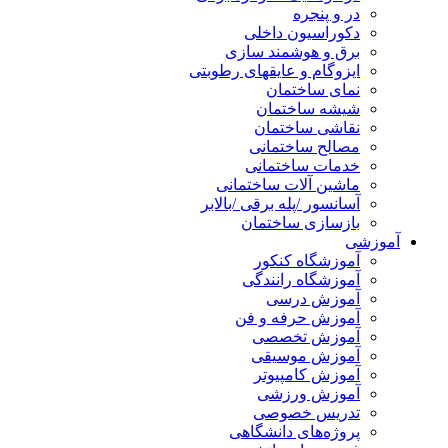
در و پنجره
دکوراسیون داخلی
برق و هوشمند سازی
ایزوگام و عایقهای رطوبتی
نمای ساختمان
شیشه ساختمان
نقاشی ساختمان
مصالح ساختمانی
خدمات ساختمانی
ماشین آلات ساختمانی
آسانسور /پله برقی /بالابر
بازسازی ساختمان
آموزشی
آموزشگاه کنکور
آموزشگاه رانندگی
آموزش درسی
آموزش حرفه و فن
آموزش تخصصی
آموزش موسیقی
آموزش کامپیوتر
آموزش ورزشی
تدریس خصوصی
پروژه‌های دانشگاهی