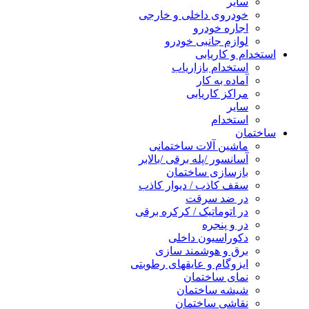
سایر
خودروی داخلی و خارجی
اجاره خودرو
لوازم جانبی خودرو
استخدام و کاریابی
استخدام بازاریاب
آماده به کار
مراکز کاریابی
سایر
استخدام
ساختمان
ماشین آلات ساختمانی
آسانسور /پله برقی /بالابر
بازسازی ساختمان
سقف کاذب / دیوار کاذب
در ضد سرقت
در اتوماتیک / کرکره برقی
در و پنجره
دکوراسیون داخلی
برق و هوشمند سازی
ایزوگام و عایقهای رطوبتی
نمای ساختمان
شیشه ساختمان
نقاشی ساختمان