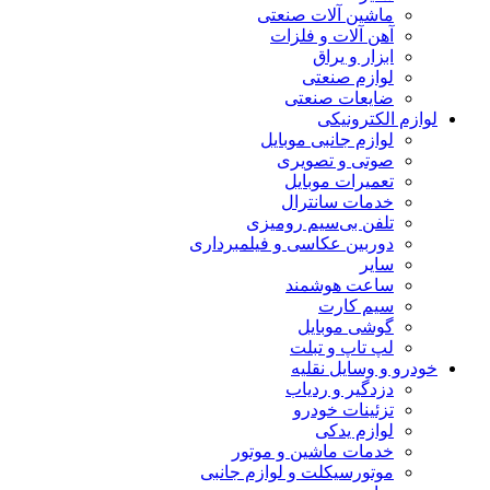
ماشین آلات صنعتی
آهن آلات و فلزات
ابزار و یراق
لوازم صنعتی
ضایعات صنعتی
لوازم الکترونیکی
لوازم جانبی موبایل
صوتی و تصویری
تعمیرات موبایل
خدمات سانترال
تلفن بی‌سیم رومیزی
دوربین عکاسی و فیلمبرداری
سایر
ساعت هوشمند
سیم کارت
گوشی موبایل
لپ تاپ و تبلت
خودرو و وسایل نقلیه
دزدگیر و ردیاب
تزئینات خودرو
لوازم یدکی
خدمات ماشین و موتور
موتورسیکلت و لوازم جانبی