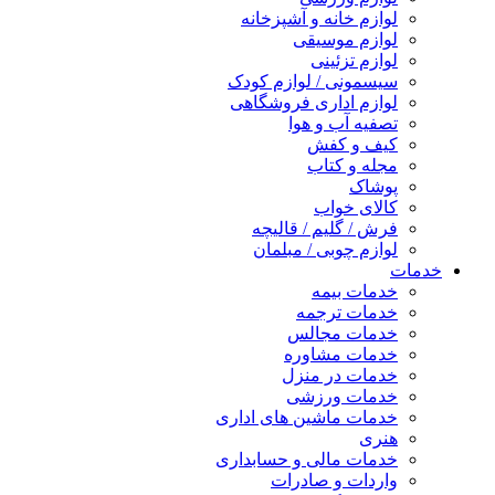
لوازم خانه و آشپزخانه
لوازم موسیقی
لوازم تزئینی
سیسمونی / لوازم کودک
لوازم اداری فروشگاهی
تصفیه آب و هوا
کیف و کفش
مجله و کتاب
پوشاک
کالای خواب
فرش / گلیم / قالیچه
لوازم چوبی / مبلمان
خدمات
خدمات بیمه
خدمات ترجمه
خدمات مجالس
خدمات مشاوره
خدمات در منزل
خدمات ورزشی
خدمات ماشین های اداری
هنری
خدمات مالی و حسابداری
واردات و صادرات