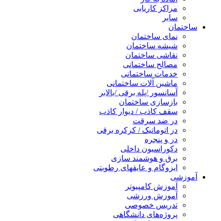
مراکز کاریابی
سایر
ساختمان
نمای ساختمان
شیشه ساختمان
نقاشی ساختمان
مصالح ساختمانی
خدمات ساختمانی
ماشین آلات ساختمانی
آسانسور /پله برقی /بالابر
بازسازی ساختمان
سقف کاذب / دیوار کاذب
در ضد سرقت
در اتوماتیک / کرکره برقی
در و پنجره
دکوراسیون داخلی
برق و هوشمند سازی
ایزوگام و عایقهای رطوبتی
آموزشی
آموزش کامپیوتر
آموزش ورزشی
تدریس خصوصی
پروژه‌های دانشگاهی