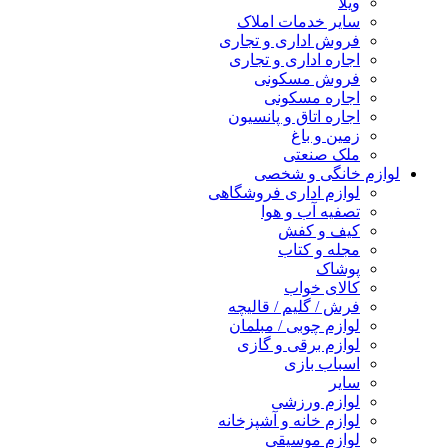
ویلا
سایر خدمات املاک
فروش اداری و تجاری
اجاره اداری و تجاری
فروش مسکونی
اجاره مسکونی
اجاره اتاق و پانسیون
زمین و باغ
ملک صنعتی
لوازم خانگی و شخصی
لوازم اداری فروشگاهی
تصفیه آب و هوا
کیف و کفش
مجله و کتاب
پوشاک
کالای خواب
فرش / گلیم / قالیچه
لوازم چوبی / مبلمان
لوازم برقی و گازی
اسباب بازی
سایر
لوازم ورزشی
لوازم خانه و آشپزخانه
لوازم موسیقی