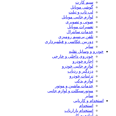
سیم کارت
گوشی موبایل
لپ تاپ و تبلت
لوازم جانبی موبایل
صوتی و تصویری
تعمیرات موبایل
خدمات سانترال
تلفن بی‌سیم رومیزی
دوربین عکاسی و فیلمبرداری
سایر
خودرو و وسایل نقلیه
خودروی داخلی و خارجی
اجاره خودرو
لوازم جانبی خودرو
دزدگیر و ردیاب
تزئینات خودرو
لوازم یدکی
خدمات ماشین و موتور
موتورسیکلت و لوازم جانبی
سایر
استخدام و کاریابی
استخدام
استخدام بازاریاب
آماده به کار