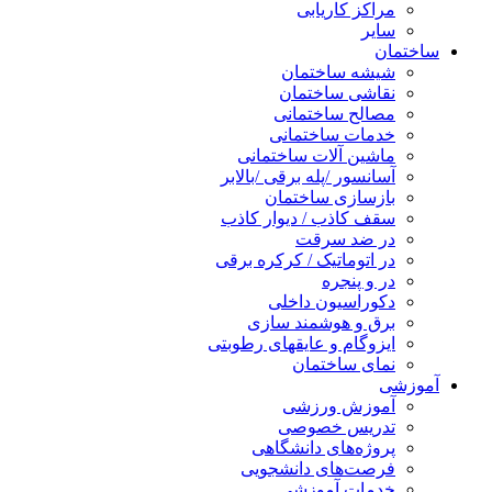
مراکز کاریابی
سایر
ساختمان
شیشه ساختمان
نقاشی ساختمان
مصالح ساختمانی
خدمات ساختمانی
ماشین آلات ساختمانی
آسانسور /پله برقی /بالابر
بازسازی ساختمان
سقف کاذب / دیوار کاذب
در ضد سرقت
در اتوماتیک / کرکره برقی
در و پنجره
دکوراسیون داخلی
برق و هوشمند سازی
ایزوگام و عایقهای رطوبتی
نمای ساختمان
آموزشی
آموزش ورزشی
تدریس خصوصی
پروژه‌های دانشگاهی
فرصت‌های دانشجویی
خدمات آموزشی