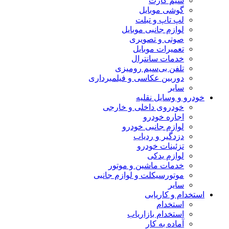
سیم کارت
گوشی موبایل
لپ تاپ و تبلت
لوازم جانبی موبایل
صوتی و تصویری
تعمیرات موبایل
خدمات سانترال
تلفن بی‌سیم رومیزی
دوربین عکاسی و فیلمبرداری
سایر
خودرو و وسایل نقلیه
خودروی داخلی و خارجی
اجاره خودرو
لوازم جانبی خودرو
دزدگیر و ردیاب
تزئینات خودرو
لوازم یدکی
خدمات ماشین و موتور
موتورسیکلت و لوازم جانبی
سایر
استخدام و کاریابی
استخدام
استخدام بازاریاب
آماده به کار