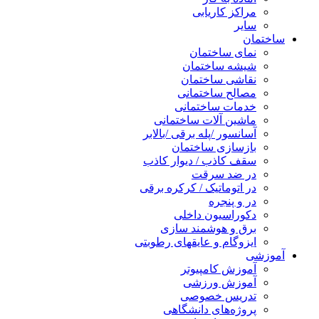
مراکز کاریابی
سایر
ساختمان
نمای ساختمان
شیشه ساختمان
نقاشی ساختمان
مصالح ساختمانی
خدمات ساختمانی
ماشین آلات ساختمانی
آسانسور /پله برقی /بالابر
بازسازی ساختمان
سقف کاذب / دیوار کاذب
در ضد سرقت
در اتوماتیک / کرکره برقی
در و پنجره
دکوراسیون داخلی
برق و هوشمند سازی
ایزوگام و عایقهای رطوبتی
آموزشی
آموزش کامپیوتر
آموزش ورزشی
تدریس خصوصی
پروژه‌های دانشگاهی