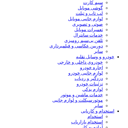
سیم کارت
گوشی موبایل
لپ تاپ و تبلت
لوازم جانبی موبایل
صوتی و تصویری
تعمیرات موبایل
خدمات سانترال
تلفن بی‌سیم رومیزی
دوربین عکاسی و فیلمبرداری
سایر
خودرو و وسایل نقلیه
خودروی داخلی و خارجی
اجاره خودرو
لوازم جانبی خودرو
دزدگیر و ردیاب
تزئینات خودرو
لوازم یدکی
خدمات ماشین و موتور
موتورسیکلت و لوازم جانبی
سایر
استخدام و کاریابی
استخدام
استخدام بازاریاب
آماده به کار