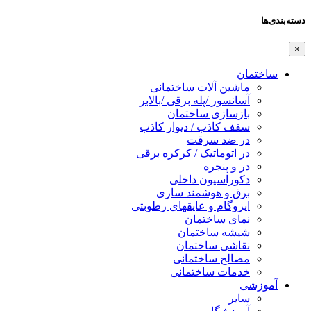
دسته‌بندی‌ها
×
ساختمان
ماشین آلات ساختمانی
آسانسور /پله برقی /بالابر
بازسازی ساختمان
سقف کاذب / دیوار کاذب
در ضد سرقت
در اتوماتیک / کرکره برقی
در و پنجره
دکوراسیون داخلی
برق و هوشمند سازی
ایزوگام و عایقهای رطوبتی
نمای ساختمان
شیشه ساختمان
نقاشی ساختمان
مصالح ساختمانی
خدمات ساختمانی
آموزشی
سایر