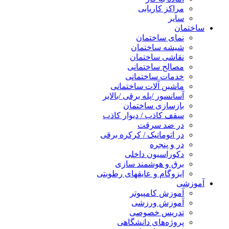
مراکز کاریابی
سایر
ساختمان
نمای ساختمان
شیشه ساختمان
نقاشی ساختمان
مصالح ساختمانی
خدمات ساختمانی
ماشین آلات ساختمانی
آسانسور /پله برقی /بالابر
بازسازی ساختمان
سقف کاذب / دیوار کاذب
در ضد سرقت
در اتوماتیک / کرکره برقی
در و پنجره
دکوراسیون داخلی
برق و هوشمند سازی
ایزوگام و عایقهای رطوبتی
آموزشی
آموزش کامپیوتر
آموزش ورزشی
تدریس خصوصی
پروژه‌های دانشگاهی