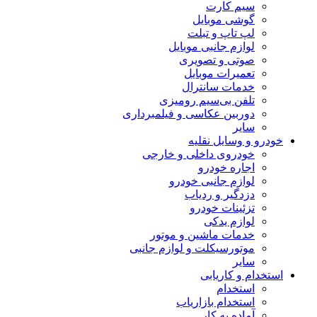
سیم کارت
گوشی موبایل
لپ تاپ و تبلت
لوازم جانبی موبایل
صوتی و تصویری
تعمیرات موبایل
خدمات سانترال
تلفن بی‌سیم رومیزی
دوربین عکاسی و فیلمبرداری
سایر
خودرو و وسایل نقلیه
خودروی داخلی و خارجی
اجاره خودرو
لوازم جانبی خودرو
دزدگیر و ردیاب
تزئینات خودرو
لوازم یدکی
خدمات ماشین و موتور
موتورسیکلت و لوازم جانبی
سایر
استخدام و کاریابی
استخدام
استخدام بازاریاب
آماده به کار