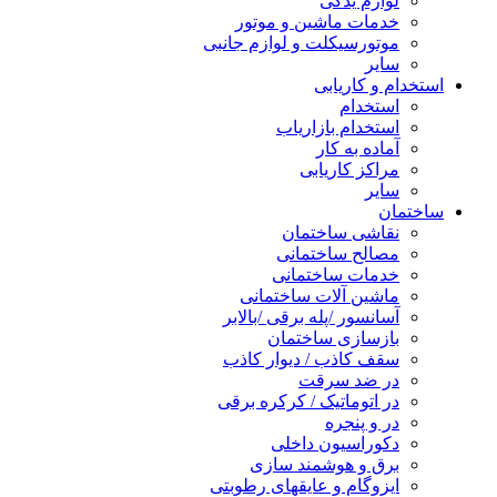
لوازم یدکی
خدمات ماشین و موتور
موتورسیکلت و لوازم جانبی
سایر
استخدام و کاریابی
استخدام
استخدام بازاریاب
آماده به کار
مراکز کاریابی
سایر
ساختمان
نقاشی ساختمان
مصالح ساختمانی
خدمات ساختمانی
ماشین آلات ساختمانی
آسانسور /پله برقی /بالابر
بازسازی ساختمان
سقف کاذب / دیوار کاذب
در ضد سرقت
در اتوماتیک / کرکره برقی
در و پنجره
دکوراسیون داخلی
برق و هوشمند سازی
ایزوگام و عایقهای رطوبتی