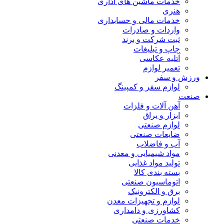
خدمات ماشین های اداری
هنری
خدمات مالی و حسابداری
واردات و صادرات
ثبت شرکت و برند
چاپ و تبلیغات
آتلیه عکاسی
تعمیر لوازم
ورزش و سفر
لوازم سفر و کمپینگ
صنعت
آهن آلات و فلزات
ابزار و یراق
لوازم صنعتی
ضایعات صنعتی
آب و فاضلاب
مواد شیمیایی و معدنی
تولید مواد غذایی
بسته بندی کالا
اتوماسیون صنعتی
برق و الکترونیک
لوازم و تجهیزات معدن
کشاورزی و دامداری
خدمات صنعتی