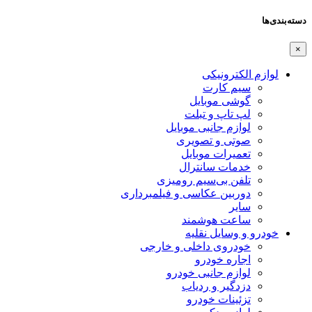
دسته‌بندی‌ها
×
لوازم الکترونیکی
سیم کارت
گوشی موبایل
لپ تاپ و تبلت
لوازم جانبی موبایل
صوتی و تصویری
تعمیرات موبایل
خدمات سانترال
تلفن بی‌سیم رومیزی
دوربین عکاسی و فیلمبرداری
سایر
ساعت هوشمند
خودرو و وسایل نقلیه
خودروی داخلی و خارجی
اجاره خودرو
لوازم جانبی خودرو
دزدگیر و ردیاب
تزئینات خودرو