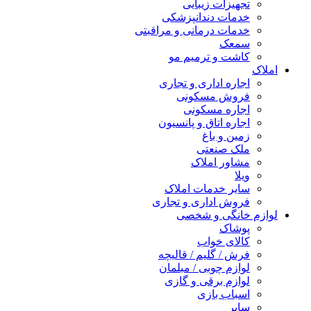
تجهیزات زیبایی
خدمات دندانپزشکی
خدمات درمانی و مراقبتی
سمعک
کاشت و ترمیم مو
املاک
اجاره اداری و تجاری
فروش مسکونی
اجاره مسکونی
اجاره اتاق و پانسیون
زمین و باغ
ملک صنعتی
مشاور املاک
ویلا
سایر خدمات املاک
فروش اداری و تجاری
لوازم خانگی و شخصی
پوشاک
کالای خواب
فرش / گلیم / قالیچه
لوازم چوبی / مبلمان
لوازم برقی و گازی
اسباب بازی
سایر