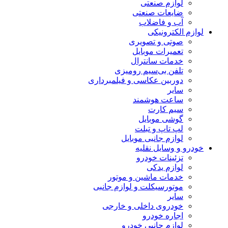
لوازم صنعتی
ضایعات صنعتی
آب و فاضلاب
لوازم الکترونیکی
صوتی و تصویری
تعمیرات موبایل
خدمات سانترال
تلفن بی‌سیم رومیزی
دوربین عکاسی و فیلمبرداری
سایر
ساعت هوشمند
سیم کارت
گوشی موبایل
لپ تاپ و تبلت
لوازم جانبی موبایل
خودرو و وسایل نقلیه
تزئینات خودرو
لوازم یدکی
خدمات ماشین و موتور
موتورسیکلت و لوازم جانبی
سایر
خودروی داخلی و خارجی
اجاره خودرو
لوازم جانبی خودرو