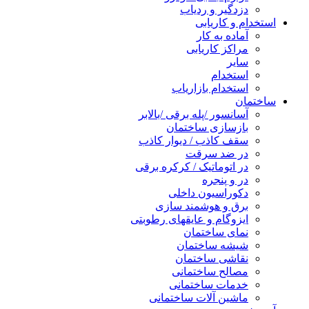
دزدگیر و ردیاب
استخدام و کاریابی
آماده به کار
مراکز کاریابی
سایر
استخدام
استخدام بازاریاب
ساختمان
آسانسور /پله برقی /بالابر
بازسازی ساختمان
سقف کاذب / دیوار کاذب
در ضد سرقت
در اتوماتیک / کرکره برقی
در و پنجره
دکوراسیون داخلی
برق و هوشمند سازی
ایزوگام و عایقهای رطوبتی
نمای ساختمان
شیشه ساختمان
نقاشی ساختمان
مصالح ساختمانی
خدمات ساختمانی
ماشین آلات ساختمانی