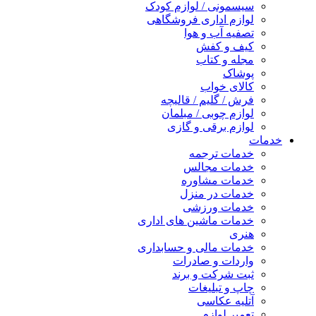
سیسمونی / لوازم کودک
لوازم اداری فروشگاهی
تصفیه آب و هوا
کیف و کفش
مجله و کتاب
پوشاک
کالای خواب
فرش / گلیم / قالیچه
لوازم چوبی / مبلمان
لوازم برقی و گازی
خدمات
خدمات ترجمه
خدمات مجالس
خدمات مشاوره
خدمات در منزل
خدمات ورزشی
خدمات ماشین های اداری
هنری
خدمات مالی و حسابداری
واردات و صادرات
ثبت شرکت و برند
چاپ و تبلیغات
آتلیه عکاسی
تعمیر لوازم