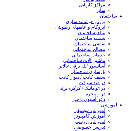
مراکز کاریابی
سایر
ساختمان
برق و هوشمند سازی
ایزوگام و عایقهای رطوبتی
نمای ساختمان
شیشه ساختمان
نقاشی ساختمان
مصالح ساختمانی
خدمات ساختمانی
ماشین آلات ساختمانی
آسانسور /پله برقی /بالابر
بازسازی ساختمان
سقف کاذب / دیوار کاذب
در ضد سرقت
در اتوماتیک / کرکره برقی
در و پنجره
دکوراسیون داخلی
آموزشی
آموزش موسیقی
آموزش کامپیوتر
آموزش ورزشی
تدریس خصوصی