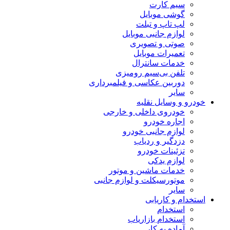
سیم کارت
گوشی موبایل
لپ تاپ و تبلت
لوازم جانبی موبایل
صوتی و تصویری
تعمیرات موبایل
خدمات سانترال
تلفن بی‌سیم رومیزی
دوربین عکاسی و فیلمبرداری
سایر
خودرو و وسایل نقلیه
خودروی داخلی و خارجی
اجاره خودرو
لوازم جانبی خودرو
دزدگیر و ردیاب
تزئینات خودرو
لوازم یدکی
خدمات ماشین و موتور
موتورسیکلت و لوازم جانبی
سایر
استخدام و کاریابی
استخدام
استخدام بازاریاب
آماده به کار