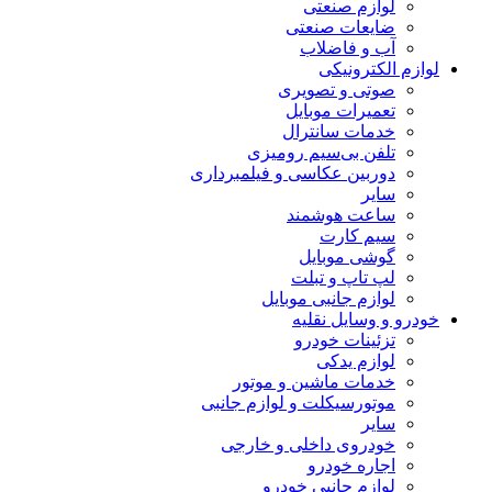
لوازم صنعتی
ضایعات صنعتی
آب و فاضلاب
لوازم الکترونیکی
صوتی و تصویری
تعمیرات موبایل
خدمات سانترال
تلفن بی‌سیم رومیزی
دوربین عکاسی و فیلمبرداری
سایر
ساعت هوشمند
سیم کارت
گوشی موبایل
لپ تاپ و تبلت
لوازم جانبی موبایل
خودرو و وسایل نقلیه
تزئینات خودرو
لوازم یدکی
خدمات ماشین و موتور
موتورسیکلت و لوازم جانبی
سایر
خودروی داخلی و خارجی
اجاره خودرو
لوازم جانبی خودرو