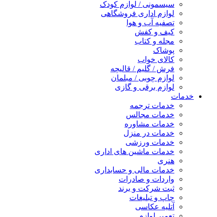
سیسمونی / لوازم کودک
لوازم اداری فروشگاهی
تصفیه آب و هوا
کیف و کفش
مجله و کتاب
پوشاک
کالای خواب
فرش / گلیم / قالیچه
لوازم چوبی / مبلمان
لوازم برقی و گازی
خدمات
خدمات ترجمه
خدمات مجالس
خدمات مشاوره
خدمات در منزل
خدمات ورزشی
خدمات ماشین های اداری
هنری
خدمات مالی و حسابداری
واردات و صادرات
ثبت شرکت و برند
چاپ و تبلیغات
آتلیه عکاسی
تعمیر لوازم