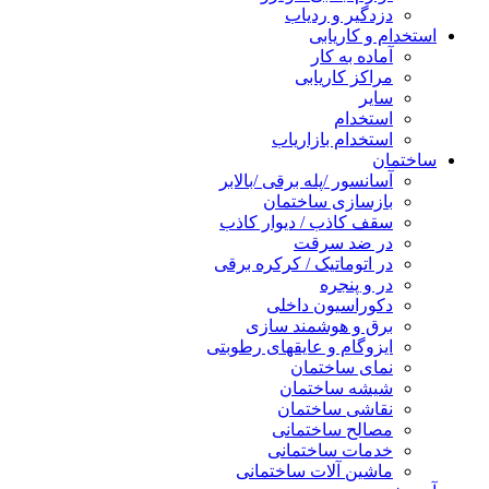
دزدگیر و ردیاب
استخدام و کاریابی
آماده به کار
مراکز کاریابی
سایر
استخدام
استخدام بازاریاب
ساختمان
آسانسور /پله برقی /بالابر
بازسازی ساختمان
سقف کاذب / دیوار کاذب
در ضد سرقت
در اتوماتیک / کرکره برقی
در و پنجره
دکوراسیون داخلی
برق و هوشمند سازی
ایزوگام و عایقهای رطوبتی
نمای ساختمان
شیشه ساختمان
نقاشی ساختمان
مصالح ساختمانی
خدمات ساختمانی
ماشین آلات ساختمانی