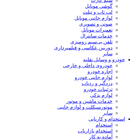
سیم کارت
گوشی موبایل
لپ تاپ و تبلت
لوازم جانبی موبایل
صوتی و تصویری
تعمیرات موبایل
خدمات سانترال
تلفن بی‌سیم رومیزی
دوربین عکاسی و فیلمبرداری
سایر
خودرو و وسایل نقلیه
خودروی داخلی و خارجی
اجاره خودرو
لوازم جانبی خودرو
دزدگیر و ردیاب
تزئینات خودرو
لوازم یدکی
خدمات ماشین و موتور
موتورسیکلت و لوازم جانبی
سایر
استخدام و کاریابی
استخدام
استخدام بازاریاب
آماده به کار