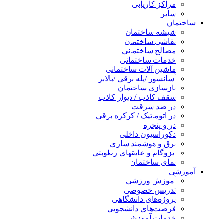
مراکز کاریابی
سایر
ساختمان
شیشه ساختمان
نقاشی ساختمان
مصالح ساختمانی
خدمات ساختمانی
ماشین آلات ساختمانی
آسانسور /پله برقی /بالابر
بازسازی ساختمان
سقف کاذب / دیوار کاذب
در ضد سرقت
در اتوماتیک / کرکره برقی
در و پنجره
دکوراسیون داخلی
برق و هوشمند سازی
ایزوگام و عایقهای رطوبتی
نمای ساختمان
آموزشی
آموزش ورزشی
تدریس خصوصی
پروژه‌های دانشگاهی
فرصت‌های دانشجویی
خدمات آموزشی