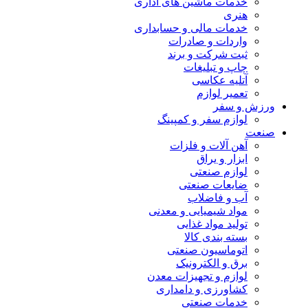
خدمات ماشین های اداری
هنری
خدمات مالی و حسابداری
واردات و صادرات
ثبت شرکت و برند
چاپ و تبلیغات
آتلیه عکاسی
تعمیر لوازم
ورزش و سفر
لوازم سفر و کمپینگ
صنعت
آهن آلات و فلزات
ابزار و یراق
لوازم صنعتی
ضایعات صنعتی
آب و فاضلاب
مواد شیمیایی و معدنی
تولید مواد غذایی
بسته بندی کالا
اتوماسیون صنعتی
برق و الکترونیک
لوازم و تجهیزات معدن
کشاورزی و دامداری
خدمات صنعتی