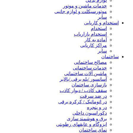
لوازم یدکی
خدمات ماشین و موتور
موتورسیکلت و لوازم جانبی
سایر
استخدام و کاریابی
استخدام
استخدام بازاریاب
آماده به کار
مراکز کاریابی
سایر
ساختمان
مصالح ساختمانی
خدمات ساختمانی
ماشین آلات ساختمانی
آسانسور /پله برقی /بالابر
بازسازی ساختمان
سقف کاذب / دیوار کاذب
در ضد سرقت
در اتوماتیک / کرکره برقی
در و پنجره
دکوراسیون داخلی
برق و هوشمند سازی
ایزوگام و عایقهای رطوبتی
نمای ساختمان