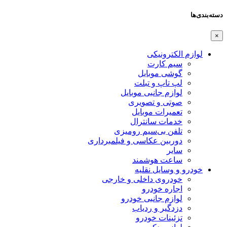
دسته‌بندی‌ها
×
لوازم الکترونیکی
سیم کارت
گوشی موبایل
لپ تاپ و تبلت
لوازم جانبی موبایل
صوتی و تصویری
تعمیرات موبایل
خدمات سانترال
تلفن بی‌سیم رومیزی
دوربین عکاسی و فیلمبرداری
سایر
ساعت هوشمند
خودرو و وسایل نقلیه
خودروی داخلی و خارجی
اجاره خودرو
لوازم جانبی خودرو
دزدگیر و ردیاب
تزئینات خودرو