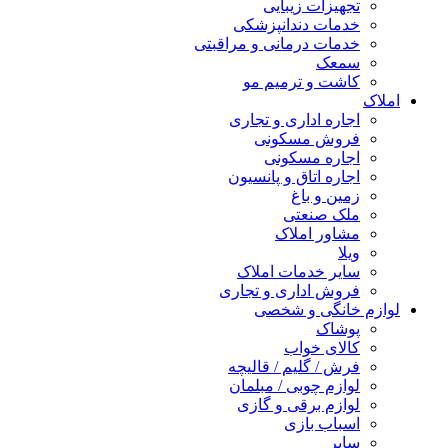
تجهیزات زیبایی
خدمات دندانپزشکی
خدمات درمانی و مراقبتی
سمعک
کاشت و ترمیم مو
املاک
اجاره اداری و تجاری
فروش مسکونی
اجاره مسکونی
اجاره اتاق و پانسیون
زمین و باغ
ملک صنعتی
مشاور املاک
ویلا
سایر خدمات املاک
فروش اداری و تجاری
لوازم خانگی و شخصی
پوشاک
کالای خواب
فرش / گلیم / قالیچه
لوازم چوبی / مبلمان
لوازم برقی و گازی
اسباب بازی
سایر