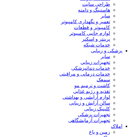
طراحی سایت
هاستینگ و دامنه
سایر
تعمیر و نگهداری کامپیوتر
کامپیوتر و قطعات
لوازم جانبی کامپیوتر
پرینتر و اسکنر
خدمات شبکه
پزشکی و زیبایی
سایر
تجهیزات زیبایی
خدمات دندانپزشکی
خدمات درمانی و مراقبتی
سمعک
کاشت و ترمیم مو
تغذیه و رژیم غذایی
لوازم آرایشی و بهداشتی
سالن آرایش و زیبایی
کلینیک زیبایی
تجهیزات پزشکی
تجهیزات آزمایشگاهی
املاک
زمین و باغ