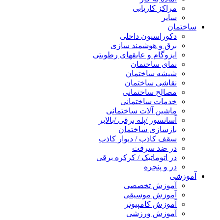
مراکز کاریابی
سایر
ساختمان
دکوراسیون داخلی
برق و هوشمند سازی
ایزوگام و عایقهای رطوبتی
نمای ساختمان
شیشه ساختمان
نقاشی ساختمان
مصالح ساختمانی
خدمات ساختمانی
ماشین آلات ساختمانی
آسانسور /پله برقی /بالابر
بازسازی ساختمان
سقف کاذب / دیوار کاذب
در ضد سرقت
در اتوماتیک / کرکره برقی
در و پنجره
آموزشی
آموزش تخصصی
آموزش موسیقی
آموزش کامپیوتر
آموزش ورزشی