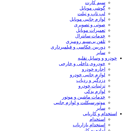
سیم کارت
گوشی موبایل
لپ تاپ و تبلت
لوازم جانبی موبایل
صوتی و تصویری
تعمیرات موبایل
خدمات سانترال
تلفن بی‌سیم رومیزی
دوربین عکاسی و فیلمبرداری
سایر
خودرو و وسایل نقلیه
خودروی داخلی و خارجی
اجاره خودرو
لوازم جانبی خودرو
دزدگیر و ردیاب
تزئینات خودرو
لوازم یدکی
خدمات ماشین و موتور
موتورسیکلت و لوازم جانبی
سایر
استخدام و کاریابی
استخدام
استخدام بازاریاب
آماده به کار