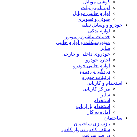
گوشی موبایل
لپ تاپ و تبلت
لوازم جانبی موبایل
صوتی و تصویری
خودرو و وسایل نقلیه
لوازم یدکی
خدمات ماشین و موتور
موتورسیکلت و لوازم جانبی
سایر
خودروی داخلی و خارجی
اجاره خودرو
لوازم جانبی خودرو
دزدگیر و ردیاب
تزئینات خودرو
استخدام و کاریابی
مراکز کاریابی
سایر
استخدام
استخدام بازاریاب
آماده به کار
ساختمان
بازسازی ساختمان
سقف کاذب / دیوار کاذب
در ضد سرقت