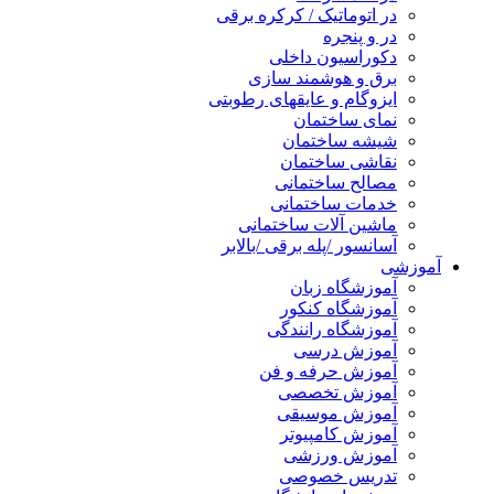
در اتوماتیک / کرکره برقی
در و پنجره
دکوراسیون داخلی
برق و هوشمند سازی
ایزوگام و عایقهای رطوبتی
نمای ساختمان
شیشه ساختمان
نقاشی ساختمان
مصالح ساختمانی
خدمات ساختمانی
ماشین آلات ساختمانی
آسانسور /پله برقی /بالابر
آموزشی
آموزشگاه زبان
آموزشگاه کنکور
آموزشگاه رانندگی
آموزش درسی
آموزش حرفه و فن
آموزش تخصصی
آموزش موسیقی
آموزش کامپیوتر
آموزش ورزشی
تدریس خصوصی