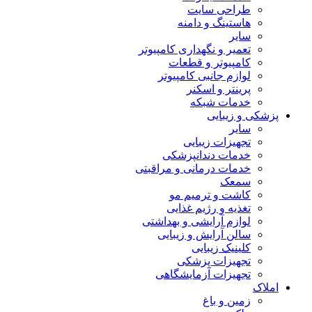
طراحی سایت
هاستینگ و دامنه
سایر
تعمیر و نگهداری کامپیوتر
کامپیوتر و قطعات
لوازم جانبی کامپیوتر
پرینتر و اسکنر
خدمات شبکه
پزشکی و زیبایی
سایر
تجهیزات زیبایی
خدمات دندانپزشکی
خدمات درمانی و مراقبتی
سمعک
کاشت و ترمیم مو
تغذیه و رژیم غذایی
لوازم آرایشی و بهداشتی
سالن آرایش و زیبایی
کلینیک زیبایی
تجهیزات پزشکی
تجهیزات آزمایشگاهی
املاک
زمین و باغ