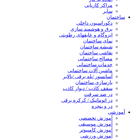
مراکز کاریابی
سایر
ساختمان
دکوراسیون داخلی
برق و هوشمند سازی
ایزوگام و عایقهای رطوبتی
نمای ساختمان
شیشه ساختمان
نقاشی ساختمان
مصالح ساختمانی
خدمات ساختمانی
ماشین آلات ساختمانی
آسانسور /پله برقی /بالابر
بازسازی ساختمان
سقف کاذب / دیوار کاذب
در ضد سرقت
در اتوماتیک / کرکره برقی
در و پنجره
آموزشی
آموزش تخصصی
آموزش موسیقی
آموزش کامپیوتر
آموزش ورزشی