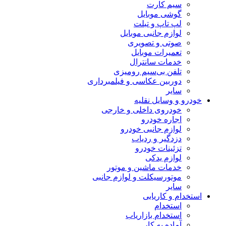
سیم کارت
گوشی موبایل
لپ تاپ و تبلت
لوازم جانبی موبایل
صوتی و تصویری
تعمیرات موبایل
خدمات سانترال
تلفن بی‌سیم رومیزی
دوربین عکاسی و فیلمبرداری
سایر
خودرو و وسایل نقلیه
خودروی داخلی و خارجی
اجاره خودرو
لوازم جانبی خودرو
دزدگیر و ردیاب
تزئینات خودرو
لوازم یدکی
خدمات ماشین و موتور
موتورسیکلت و لوازم جانبی
سایر
استخدام و کاریابی
استخدام
استخدام بازاریاب
آماده به کار