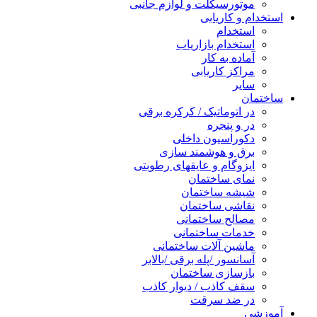
موتورسیکلت و لوازم جانبی
استخدام و کاریابی
استخدام
استخدام بازاریاب
آماده به کار
مراکز کاریابی
سایر
ساختمان
در اتوماتیک / کرکره برقی
در و پنجره
دکوراسیون داخلی
برق و هوشمند سازی
ایزوگام و عایقهای رطوبتی
نمای ساختمان
شیشه ساختمان
نقاشی ساختمان
مصالح ساختمانی
خدمات ساختمانی
ماشین آلات ساختمانی
آسانسور /پله برقی /بالابر
بازسازی ساختمان
سقف کاذب / دیوار کاذب
در ضد سرقت
آموزشی