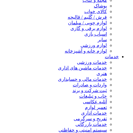
مجله و کتاب
پوشاک
کالای خواب
فرش / گلیم / قالیچه
لوازم چوبی / مبلمان
لوازم برقی و گازی
اسباب بازی
سایر
لوازم ورزشی
لوازم خانه و آشپزخانه
خدمات
خدمات ورزشی
خدمات ماشین های اداری
هنری
خدمات مالی و حسابداری
واردات و صادرات
ثبت شرکت و برند
چاپ و تبلیغات
آتلیه عکاسی
تعمیر لوازم
خدمات اداری
تفریح و سرگرمی
خدمات بازرگانی
سیستم امنیتی و حفاظتی