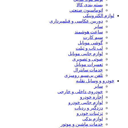
بسته بندی کالا
اتوماسیون صنعتی
لوازم الکترونیکی
دوربین عکاسی و فیلمبرداری
سایر
ساعت هوشمند
سیم کارت
گوشی موبایل
لپ تاپ و تبلت
لوازم جانبی موبایل
صوتی و تصویری
تعمیرات موبایل
خدمات سانترال
تلفن بی‌سیم رومیزی
خودرو و وسایل نقلیه
سایر
خودروی داخلی و خارجی
اجاره خودرو
لوازم جانبی خودرو
دزدگیر و ردیاب
تزئینات خودرو
لوازم یدکی
خدمات ماشین و موتور