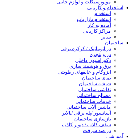
موتورسیکلت و لوازم جانبی
استخدام و کاریابی
استخدام
استخدام بازاریاب
آماده به کار
مراکز کاریابی
سایر
ساختمان
در اتوماتیک / کرکره برقی
در و پنجره
دکوراسیون داخلی
برق و هوشمند سازی
ایزوگام و عایقهای رطوبتی
نمای ساختمان
شیشه ساختمان
نقاشی ساختمان
مصالح ساختمانی
خدمات ساختمانی
ماشین آلات ساختمانی
آسانسور /پله برقی /بالابر
بازسازی ساختمان
سقف کاذب / دیوار کاذب
در ضد سرقت
آموزشی