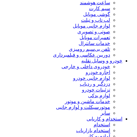
ساعت هوشمند
سیم کارت
گوشی موبایل
لپ تاپ و تبلت
لوازم جانبی موبایل
صوتی و تصویری
تعمیرات موبایل
خدمات سانترال
تلفن بی‌سیم رومیزی
دوربین عکاسی و فیلمبرداری
خودرو و وسایل نقلیه
خودروی داخلی و خارجی
اجاره خودرو
لوازم جانبی خودرو
دزدگیر و ردیاب
تزئینات خودرو
لوازم یدکی
خدمات ماشین و موتور
موتورسیکلت و لوازم جانبی
سایر
استخدام و کاریابی
استخدام
استخدام بازاریاب
آماده به کار