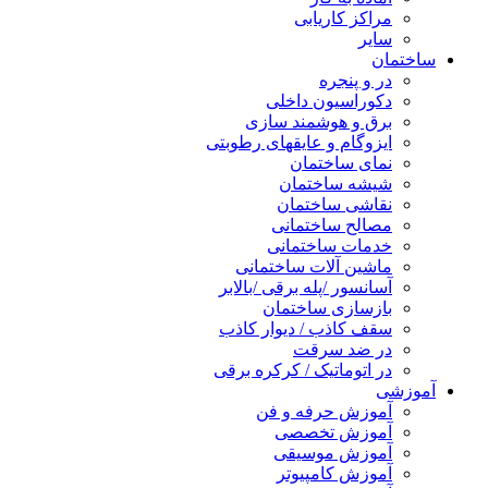
مراکز کاریابی
سایر
ساختمان
در و پنجره
دکوراسیون داخلی
برق و هوشمند سازی
ایزوگام و عایقهای رطوبتی
نمای ساختمان
شیشه ساختمان
نقاشی ساختمان
مصالح ساختمانی
خدمات ساختمانی
ماشین آلات ساختمانی
آسانسور /پله برقی /بالابر
بازسازی ساختمان
سقف کاذب / دیوار کاذب
در ضد سرقت
در اتوماتیک / کرکره برقی
آموزشی
آموزش حرفه و فن
آموزش تخصصی
آموزش موسیقی
آموزش کامپیوتر