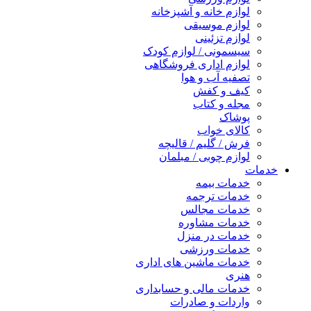
لوازم خانه و آشپزخانه
لوازم موسیقی
لوازم تزئینی
سیسمونی / لوازم کودک
لوازم اداری فروشگاهی
تصفیه آب و هوا
کیف و کفش
مجله و کتاب
پوشاک
کالای خواب
فرش / گلیم / قالیچه
لوازم چوبی / مبلمان
خدمات
خدمات بیمه
خدمات ترجمه
خدمات مجالس
خدمات مشاوره
خدمات در منزل
خدمات ورزشی
خدمات ماشین های اداری
هنری
خدمات مالی و حسابداری
واردات و صادرات