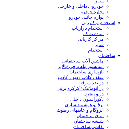
سایر
خودروی داخلی و خارجی
اجاره خودرو
لوازم جانبی خودرو
استخدام و کاریابی
استخدام بازاریاب
آماده به کار
مراکز کاریابی
سایر
استخدام
ساختمان
ماشین آلات ساختمانی
آسانسور /پله برقی /بالابر
بازسازی ساختمان
سقف کاذب / دیوار کاذب
در ضد سرقت
در اتوماتیک / کرکره برقی
در و پنجره
دکوراسیون داخلی
برق و هوشمند سازی
ایزوگام و عایقهای رطوبتی
نمای ساختمان
شیشه ساختمان
نقاشی ساختمان