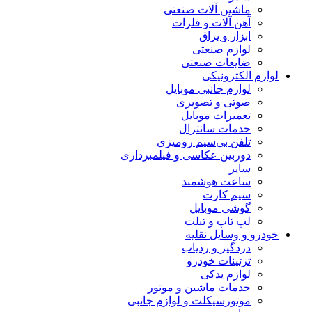
ماشین آلات صنعتی
آهن آلات و فلزات
ابزار و یراق
لوازم صنعتی
ضایعات صنعتی
لوازم الکترونیکی
لوازم جانبی موبایل
صوتی و تصویری
تعمیرات موبایل
خدمات سانترال
تلفن بی‌سیم رومیزی
دوربین عکاسی و فیلمبرداری
سایر
ساعت هوشمند
سیم کارت
گوشی موبایل
لپ تاپ و تبلت
خودرو و وسایل نقلیه
دزدگیر و ردیاب
تزئینات خودرو
لوازم یدکی
خدمات ماشین و موتور
موتورسیکلت و لوازم جانبی