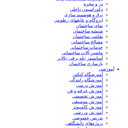
در و پنجره
دکوراسیون داخلی
برق و هوشمند سازی
ایزوگام و عایقهای رطوبتی
نمای ساختمان
شیشه ساختمان
نقاشی ساختمان
مصالح ساختمانی
خدمات ساختمانی
ماشین آلات ساختمانی
آسانسور /پله برقی /بالابر
بازسازی ساختمان
آموزشی
آموزشگاه کنکور
آموزشگاه رانندگی
آموزش درسی
آموزش حرفه و فن
آموزش تخصصی
آموزش موسیقی
آموزش کامپیوتر
آموزش ورزشی
تدریس خصوصی
پروژه‌های دانشگاهی