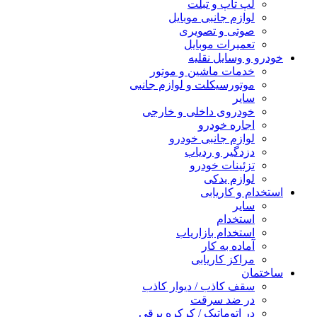
لپ تاپ و تبلت
لوازم جانبی موبایل
صوتی و تصویری
تعمیرات موبایل
خودرو و وسایل نقلیه
خدمات ماشین و موتور
موتورسیکلت و لوازم جانبی
سایر
خودروی داخلی و خارجی
اجاره خودرو
لوازم جانبی خودرو
دزدگیر و ردیاب
تزئینات خودرو
لوازم یدکی
استخدام و کاریابی
سایر
استخدام
استخدام بازاریاب
آماده به کار
مراکز کاریابی
ساختمان
سقف کاذب / دیوار کاذب
در ضد سرقت
در اتوماتیک / کرکره برقی