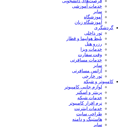
فرصت‌های دانشجویی
خدمات آموزشی
سایر
آموزشگاه
آموزشگاه زبان
گردشگری
تور داخلی
بلیط هواپیما و قطار
رزرو هتل
خدمات ویزا
وقت سفارت
خدمات مسافرتی
سایر
آژانس مسافرتی
تور خارجی
کامپیوتر و شبکه
لوازم جانبی کامپیوتر
پرینتر و اسکنر
خدمات شبکه
نرم افزار کامپیوتر
خدمات اینترنت
طراحی سایت
هاستینگ و دامنه
سایر