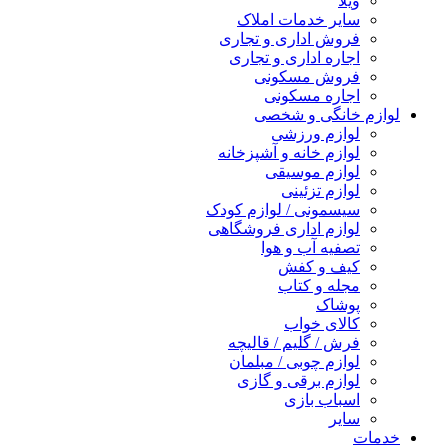
ویلا
سایر خدمات املاک
فروش اداری و تجاری
اجاره اداری و تجاری
فروش مسکونی
اجاره مسکونی
لوازم خانگی و شخصی
لوازم ورزشی
لوازم خانه و آشپزخانه
لوازم موسیقی
لوازم تزئینی
سیسمونی / لوازم کودک
لوازم اداری فروشگاهی
تصفیه آب و هوا
کیف و کفش
مجله و کتاب
پوشاک
کالای خواب
فرش / گلیم / قالیچه
لوازم چوبی / مبلمان
لوازم برقی و گازی
اسباب بازی
سایر
خدمات