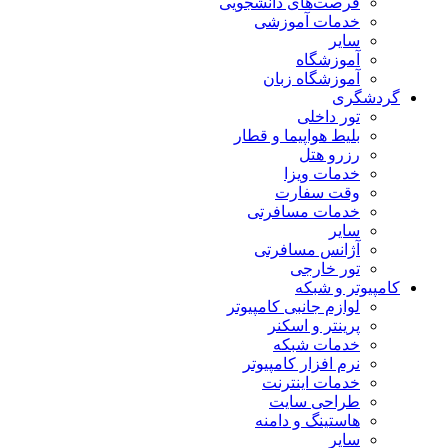
فرصت‌های دانشجویی
خدمات آموزشی
سایر
آموزشگاه
آموزشگاه زبان
گردشگری
تور داخلی
بلیط هواپیما و قطار
رزرو هتل
خدمات ویزا
وقت سفارت
خدمات مسافرتی
سایر
آژانس مسافرتی
تور خارجی
کامپیوتر و شبکه
لوازم جانبی کامپیوتر
پرینتر و اسکنر
خدمات شبکه
نرم افزار کامپیوتر
خدمات اینترنت
طراحی سایت
هاستینگ و دامنه
سایر