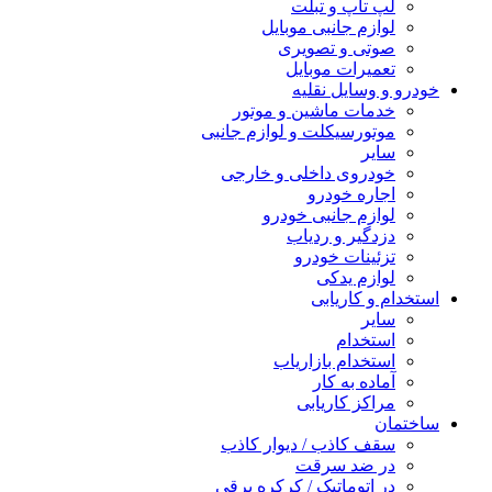
لپ تاپ و تبلت
لوازم جانبی موبایل
صوتی و تصویری
تعمیرات موبایل
خودرو و وسایل نقلیه
خدمات ماشین و موتور
موتورسیکلت و لوازم جانبی
سایر
خودروی داخلی و خارجی
اجاره خودرو
لوازم جانبی خودرو
دزدگیر و ردیاب
تزئینات خودرو
لوازم یدکی
استخدام و کاریابی
سایر
استخدام
استخدام بازاریاب
آماده به کار
مراکز کاریابی
ساختمان
سقف کاذب / دیوار کاذب
در ضد سرقت
در اتوماتیک / کرکره برقی