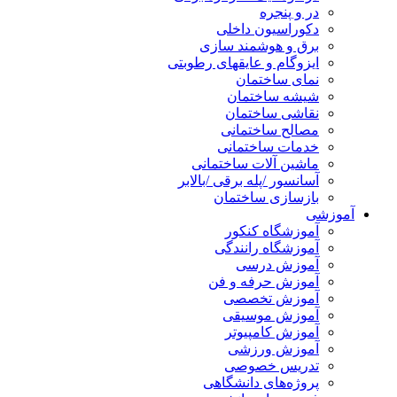
در و پنجره
دکوراسیون داخلی
برق و هوشمند سازی
ایزوگام و عایقهای رطوبتی
نمای ساختمان
شیشه ساختمان
نقاشی ساختمان
مصالح ساختمانی
خدمات ساختمانی
ماشین آلات ساختمانی
آسانسور /پله برقی /بالابر
بازسازی ساختمان
آموزشی
آموزشگاه کنکور
آموزشگاه رانندگی
آموزش درسی
آموزش حرفه و فن
آموزش تخصصی
آموزش موسیقی
آموزش کامپیوتر
آموزش ورزشی
تدریس خصوصی
پروژه‌های دانشگاهی