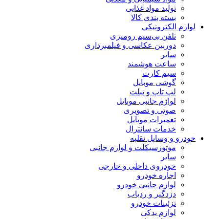
تولید مواد غذایی
بسته بندی کالا
لوازم الکترونیکی
تلفن بی‌سیم رومیزی
دوربین عکاسی و فیلمبرداری
سایر
ساعت هوشمند
سیم کارت
گوشی موبایل
لپ تاپ و تبلت
لوازم جانبی موبایل
صوتی و تصویری
تعمیرات موبایل
خدمات سانترال
خودرو و وسایل نقلیه
موتورسیکلت و لوازم جانبی
سایر
خودروی داخلی و خارجی
اجاره خودرو
لوازم جانبی خودرو
دزدگیر و ردیاب
تزئینات خودرو
لوازم یدکی