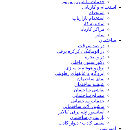
خدمات ماشین و موتور
استخدام و کاریابی
استخدام
استخدام بازاریاب
آماده به کار
مراکز کاریابی
سایر
ساختمان
در ضد سرقت
در اتوماتیک / کرکره برقی
در و پنجره
دکوراسیون داخلی
برق و هوشمند سازی
ایزوگام و عایقهای رطوبتی
نمای ساختمان
شیشه ساختمان
نقاشی ساختمان
مصالح ساختمانی
خدمات ساختمانی
ماشین آلات ساختمانی
آسانسور /پله برقی /بالابر
بازسازی ساختمان
سقف کاذب / دیوار کاذب
آموزشی