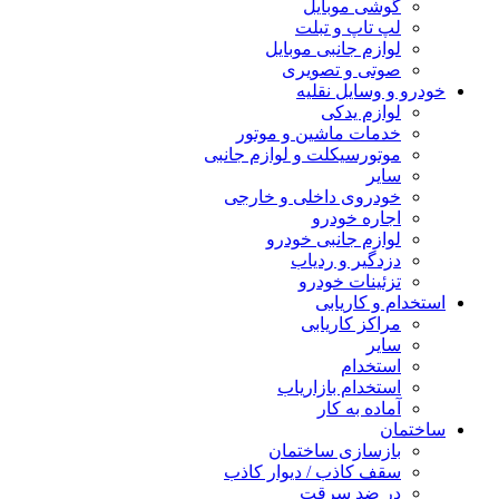
گوشی موبایل
لپ تاپ و تبلت
لوازم جانبی موبایل
صوتی و تصویری
خودرو و وسایل نقلیه
لوازم یدکی
خدمات ماشین و موتور
موتورسیکلت و لوازم جانبی
سایر
خودروی داخلی و خارجی
اجاره خودرو
لوازم جانبی خودرو
دزدگیر و ردیاب
تزئینات خودرو
استخدام و کاریابی
مراکز کاریابی
سایر
استخدام
استخدام بازاریاب
آماده به کار
ساختمان
بازسازی ساختمان
سقف کاذب / دیوار کاذب
در ضد سرقت