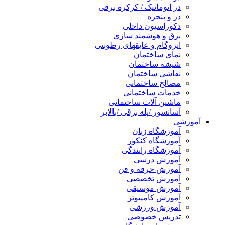
در اتوماتیک / کرکره برقی
در و پنجره
دکوراسیون داخلی
برق و هوشمند سازی
ایزوگام و عایقهای رطوبتی
نمای ساختمان
شیشه ساختمان
نقاشی ساختمان
مصالح ساختمانی
خدمات ساختمانی
ماشین آلات ساختمانی
آسانسور /پله برقی /بالابر
آموزشی
آموزشگاه زبان
آموزشگاه کنکور
آموزشگاه رانندگی
آموزش درسی
آموزش حرفه و فن
آموزش تخصصی
آموزش موسیقی
آموزش کامپیوتر
آموزش ورزشی
تدریس خصوصی