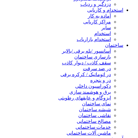
دزدگیر و ردیاب
استخدام و کاریابی
آماده به کار
مراکز کاریابی
سایر
استخدام
استخدام بازاریاب
ساختمان
آسانسور /پله برقی /بالابر
بازسازی ساختمان
سقف کاذب / دیوار کاذب
در ضد سرقت
در اتوماتیک / کرکره برقی
در و پنجره
دکوراسیون داخلی
برق و هوشمند سازی
ایزوگام و عایقهای رطوبتی
نمای ساختمان
شیشه ساختمان
نقاشی ساختمان
مصالح ساختمانی
خدمات ساختمانی
ماشین آلات ساختمانی