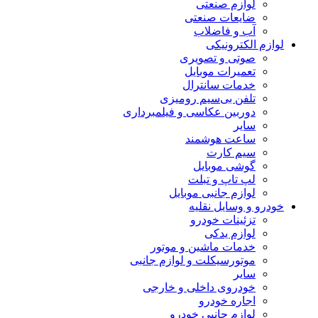
لوازم صنعتی
ضایعات صنعتی
آب و فاضلاب
لوازم الکترونیکی
صوتی و تصویری
تعمیرات موبایل
خدمات سانترال
تلفن بی‌سیم رومیزی
دوربین عکاسی و فیلمبرداری
سایر
ساعت هوشمند
سیم کارت
گوشی موبایل
لپ تاپ و تبلت
لوازم جانبی موبایل
خودرو و وسایل نقلیه
تزئینات خودرو
لوازم یدکی
خدمات ماشین و موتور
موتورسیکلت و لوازم جانبی
سایر
خودروی داخلی و خارجی
اجاره خودرو
لوازم جانبی خودرو