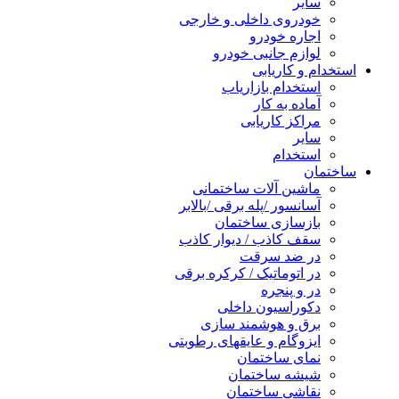
سایر
خودروی داخلی و خارجی
اجاره خودرو
لوازم جانبی خودرو
استخدام و کاریابی
استخدام بازاریاب
آماده به کار
مراکز کاریابی
سایر
استخدام
ساختمان
ماشین آلات ساختمانی
آسانسور /پله برقی /بالابر
بازسازی ساختمان
سقف کاذب / دیوار کاذب
در ضد سرقت
در اتوماتیک / کرکره برقی
در و پنجره
دکوراسیون داخلی
برق و هوشمند سازی
ایزوگام و عایقهای رطوبتی
نمای ساختمان
شیشه ساختمان
نقاشی ساختمان