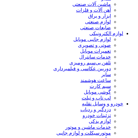
ماشین آلات صنعتی
آهن آلات و فلزات
ابزار و یراق
لوازم صنعتی
ضایعات صنعتی
لوازم الکترونیکی
لوازم جانبی موبایل
صوتی و تصویری
تعمیرات موبایل
خدمات سانترال
تلفن بی‌سیم رومیزی
دوربین عکاسی و فیلمبرداری
سایر
ساعت هوشمند
سیم کارت
گوشی موبایل
لپ تاپ و تبلت
خودرو و وسایل نقلیه
دزدگیر و ردیاب
تزئینات خودرو
لوازم یدکی
خدمات ماشین و موتور
موتورسیکلت و لوازم جانبی