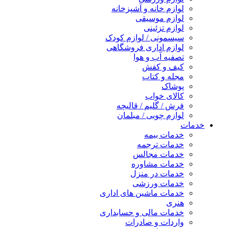
لوازم خانه و آشپزخانه
لوازم موسیقی
لوازم تزئینی
سیسمونی / لوازم کودک
لوازم اداری فروشگاهی
تصفیه آب و هوا
کیف و کفش
مجله و کتاب
پوشاک
کالای خواب
فرش / گلیم / قالیچه
لوازم چوبی / مبلمان
خدمات
خدمات بیمه
خدمات ترجمه
خدمات مجالس
خدمات مشاوره
خدمات در منزل
خدمات ورزشی
خدمات ماشین های اداری
هنری
خدمات مالی و حسابداری
واردات و صادرات