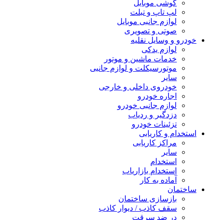
گوشی موبایل
لپ تاپ و تبلت
لوازم جانبی موبایل
صوتی و تصویری
خودرو و وسایل نقلیه
لوازم یدکی
خدمات ماشین و موتور
موتورسیکلت و لوازم جانبی
سایر
خودروی داخلی و خارجی
اجاره خودرو
لوازم جانبی خودرو
دزدگیر و ردیاب
تزئینات خودرو
استخدام و کاریابی
مراکز کاریابی
سایر
استخدام
استخدام بازاریاب
آماده به کار
ساختمان
بازسازی ساختمان
سقف کاذب / دیوار کاذب
در ضد سرقت