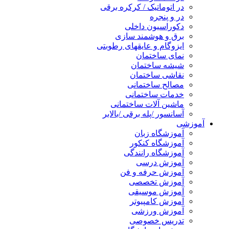
در اتوماتیک / کرکره برقی
در و پنجره
دکوراسیون داخلی
برق و هوشمند سازی
ایزوگام و عایقهای رطوبتی
نمای ساختمان
شیشه ساختمان
نقاشی ساختمان
مصالح ساختمانی
خدمات ساختمانی
ماشین آلات ساختمانی
آسانسور /پله برقی /بالابر
آموزشی
آموزشگاه زبان
آموزشگاه کنکور
آموزشگاه رانندگی
آموزش درسی
آموزش حرفه و فن
آموزش تخصصی
آموزش موسیقی
آموزش کامپیوتر
آموزش ورزشی
تدریس خصوصی