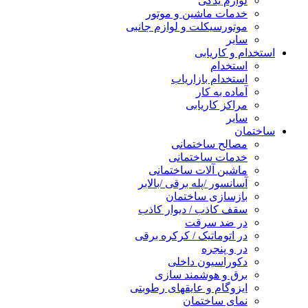
لوازم یدکی
خدمات ماشین و موتور
موتورسیکلت و لوازم جانبی
سایر
استخدام و کاریابی
استخدام
استخدام بازاریاب
آماده به کار
مراکز کاریابی
سایر
ساختمان
مصالح ساختمانی
خدمات ساختمانی
ماشین آلات ساختمانی
آسانسور /پله برقی /بالابر
بازسازی ساختمان
سقف کاذب / دیوار کاذب
در ضد سرقت
در اتوماتیک / کرکره برقی
در و پنجره
دکوراسیون داخلی
برق و هوشمند سازی
ایزوگام و عایقهای رطوبتی
نمای ساختمان