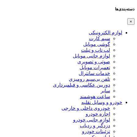
دسته‌بندی‌ها
×
لوازم الکترونیکی
سیم کارت
گوشی موبایل
لپ تاپ و تبلت
لوازم جانبی موبایل
صوتی و تصویری
تعمیرات موبایل
خدمات سانترال
تلفن بی‌سیم رومیزی
دوربین عکاسی و فیلمبرداری
سایر
ساعت هوشمند
خودرو و وسایل نقلیه
خودروی داخلی و خارجی
اجاره خودرو
لوازم جانبی خودرو
دزدگیر و ردیاب
تزئینات خودرو