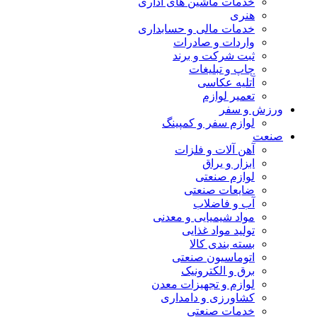
خدمات ماشین های اداری
هنری
خدمات مالی و حسابداری
واردات و صادرات
ثبت شرکت و برند
چاپ و تبلیغات
آتلیه عکاسی
تعمیر لوازم
ورزش و سفر
لوازم سفر و کمپینگ
صنعت
آهن آلات و فلزات
ابزار و یراق
لوازم صنعتی
ضایعات صنعتی
آب و فاضلاب
مواد شیمیایی و معدنی
تولید مواد غذایی
بسته بندی کالا
اتوماسیون صنعتی
برق و الکترونیک
لوازم و تجهیزات معدن
کشاورزی و دامداری
خدمات صنعتی