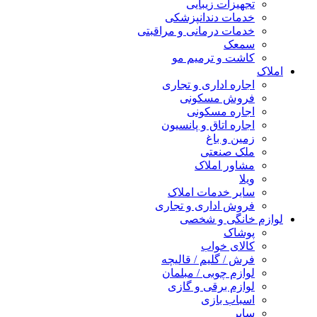
تجهیزات زیبایی
خدمات دندانپزشکی
خدمات درمانی و مراقبتی
سمعک
کاشت و ترمیم مو
املاک
اجاره اداری و تجاری
فروش مسکونی
اجاره مسکونی
اجاره اتاق و پانسیون
زمین و باغ
ملک صنعتی
مشاور املاک
ویلا
سایر خدمات املاک
فروش اداری و تجاری
لوازم خانگی و شخصی
پوشاک
کالای خواب
فرش / گلیم / قالیچه
لوازم چوبی / مبلمان
لوازم برقی و گازی
اسباب بازی
سایر