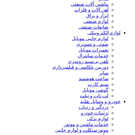
ماشین آلات صنعتی
آهن آلات و فلزات
ابزار و یراق
لوازم صنعتی
ضایعات صنعتی
لوازم الکترونیکی
لوازم جانبی موبایل
صوتی و تصویری
تعمیرات موبایل
خدمات سانترال
تلفن بی‌سیم رومیزی
دوربین عکاسی و فیلمبرداری
سایر
ساعت هوشمند
سیم کارت
گوشی موبایل
لپ تاپ و تبلت
خودرو و وسایل نقلیه
دزدگیر و ردیاب
تزئینات خودرو
لوازم یدکی
خدمات ماشین و موتور
موتورسیکلت و لوازم جانبی