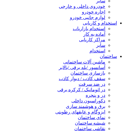
سایر
خودروی داخلی و خارجی
اجاره خودرو
لوازم جانبی خودرو
استخدام و کاریابی
استخدام بازاریاب
آماده به کار
مراکز کاریابی
سایر
استخدام
ساختمان
ماشین آلات ساختمانی
آسانسور /پله برقی /بالابر
بازسازی ساختمان
سقف کاذب / دیوار کاذب
در ضد سرقت
در اتوماتیک / کرکره برقی
در و پنجره
دکوراسیون داخلی
برق و هوشمند سازی
ایزوگام و عایقهای رطوبتی
نمای ساختمان
شیشه ساختمان
نقاشی ساختمان