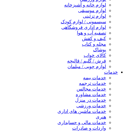
لوازم خانه و آشپزخانه
لوازم موسیقی
لوازم تزئینی
سیسمونی / لوازم کودک
لوازم اداری فروشگاهی
تصفیه آب و هوا
کیف و کفش
مجله و کتاب
پوشاک
کالای خواب
فرش / گلیم / قالیچه
لوازم چوبی / مبلمان
خدمات
خدمات بیمه
خدمات ترجمه
خدمات مجالس
خدمات مشاوره
خدمات در منزل
خدمات ورزشی
خدمات ماشین های اداری
هنری
خدمات مالی و حسابداری
واردات و صادرات