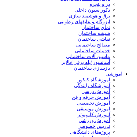
در و پنجره
دکوراسیون داخلی
برق و هوشمند سازی
ایزوگام و عایقهای رطوبتی
نمای ساختمان
شیشه ساختمان
نقاشی ساختمان
مصالح ساختمانی
خدمات ساختمانی
ماشین آلات ساختمانی
آسانسور /پله برقی /بالابر
بازسازی ساختمان
آموزشی
آموزشگاه کنکور
آموزشگاه رانندگی
آموزش درسی
آموزش حرفه و فن
آموزش تخصصی
آموزش موسیقی
آموزش کامپیوتر
آموزش ورزشی
تدریس خصوصی
پروژه‌های دانشگاهی