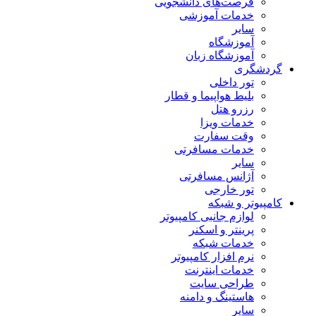
فرصت‌های دانشجویی
خدمات آموزشی
سایر
آموزشگاه
آموزشگاه زبان
گردشگری
تور داخلی
بلیط هواپیما و قطار
رزرو هتل
خدمات ویزا
وقت سفارت
خدمات مسافرتی
سایر
آژانس مسافرتی
تور خارجی
کامپیوتر و شبکه
لوازم جانبی کامپیوتر
پرینتر و اسکنر
خدمات شبکه
نرم افزار کامپیوتر
خدمات اینترنت
طراحی سایت
هاستینگ و دامنه
سایر