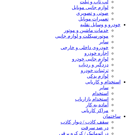
لپ تاپ و تبلت
لوازم جانبی موبایل
صوتی و تصویری
تعمیرات موبایل
خودرو و وسایل نقلیه
خدمات ماشین و موتور
موتورسیکلت و لوازم جانبی
سایر
خودروی داخلی و خارجی
اجاره خودرو
لوازم جانبی خودرو
دزدگیر و ردیاب
تزئینات خودرو
لوازم یدکی
استخدام و کاریابی
سایر
استخدام
استخدام بازاریاب
آماده به کار
مراکز کاریابی
ساختمان
سقف کاذب / دیوار کاذب
در ضد سرقت
در اتوماتیک / کرکره برقی