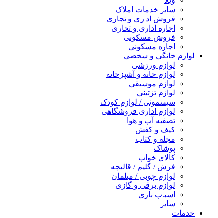
ویلا
سایر خدمات املاک
فروش اداری و تجاری
اجاره اداری و تجاری
فروش مسکونی
اجاره مسکونی
لوازم خانگی و شخصی
لوازم ورزشی
لوازم خانه و آشپزخانه
لوازم موسیقی
لوازم تزئینی
سیسمونی / لوازم کودک
لوازم اداری فروشگاهی
تصفیه آب و هوا
کیف و کفش
مجله و کتاب
پوشاک
کالای خواب
فرش / گلیم / قالیچه
لوازم چوبی / مبلمان
لوازم برقی و گازی
اسباب بازی
سایر
خدمات