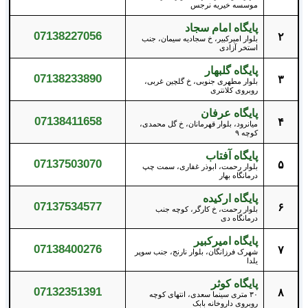
موسسه خیریه نرجس
پایگاه امام سجاد
07138227056
۲
بلوار امیرکبیر، خ سجادیه سیمان، جنب
استخر آزادی
پایگاه گلبهار
07138233890
۳
بلوار مطهری جنوبی، خ گلچین غربی،
روبروی کلانتری
پایگاه عرفان
07138411658
۴
میانرود، بلوار قهرمانان، خ گل محمدی،
کوچه ۹
پایگاه آفتاب
07137503070
۵
بلوار رحمت، ابوذر غفاری، سمت چپ
درمانگاه بهار
پایگاه ارکیده
07137534577
۶
بلوار رحمت، خ کارگر، کوچه جنب
درمانگاه دی
پایگاه امیرکبیر
07138400276
۷
شهرک فرزانگان، بلوار نارنج، جنب سوپر
یلدا
پایگاه کوثر
07132351391
۸
۳۰ متری سینما سعدی، انتهای کوچه
روبروی داروخانه بابک