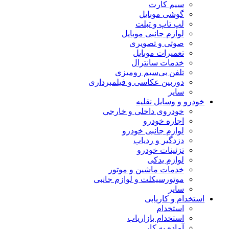
سیم کارت
گوشی موبایل
لپ تاپ و تبلت
لوازم جانبی موبایل
صوتی و تصویری
تعمیرات موبایل
خدمات سانترال
تلفن بی‌سیم رومیزی
دوربین عکاسی و فیلمبرداری
سایر
خودرو و وسایل نقلیه
خودروی داخلی و خارجی
اجاره خودرو
لوازم جانبی خودرو
دزدگیر و ردیاب
تزئینات خودرو
لوازم یدکی
خدمات ماشین و موتور
موتورسیکلت و لوازم جانبی
سایر
استخدام و کاریابی
استخدام
استخدام بازاریاب
آماده به کار