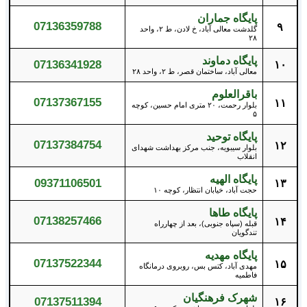
پایگاه جماران
07136359788
۹
گلدشت معالی آباد، خ لادن، ط ۲، واحد
۲۸
پایگاه دماوند
07136341928
۱۰
معالی آباد، ساختمان قصر، ط ۲، واحد ۲۸
باقرالعلوم
07137367155
۱۱
بلوار رحمت، ۲۰ متری امام حسین، کوچه
۵
پایگاه توحید
07137384754
۱۲
بلوار سیبویه، جنب مرکز بهداشت شهدای
انقلاب
پایگاه الهیه
09371106501
۱۳
حجت آباد، خیابان انتظار، کوچه ۱۰
پایگاه طاها
07138257466
۱۴
قبله (سپاه جنوبی)، بعد از چهارراه
تندگویان
پایگاه مهدیه
07137522344
۱۵
مهدی آباد، کتس بس، روبروی درمانگاه
فاطمیه
شهرک فرهنگیان
07137511394
۱۶