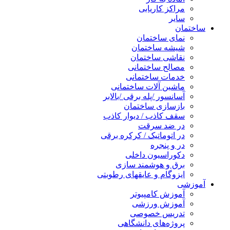
مراکز کاریابی
سایر
ساختمان
نمای ساختمان
شیشه ساختمان
نقاشی ساختمان
مصالح ساختمانی
خدمات ساختمانی
ماشین آلات ساختمانی
آسانسور /پله برقی /بالابر
بازسازی ساختمان
سقف کاذب / دیوار کاذب
در ضد سرقت
در اتوماتیک / کرکره برقی
در و پنجره
دکوراسیون داخلی
برق و هوشمند سازی
ایزوگام و عایقهای رطوبتی
آموزشی
آموزش کامپیوتر
آموزش ورزشی
تدریس خصوصی
پروژه‌های دانشگاهی