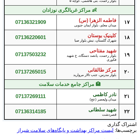
بلوار رحمت، بنی هاشمی، کوچه ۵
👶 مراکز غربالگری نوزادان
فاطمه الزهرا (س)
07136321909
۱۷
میدان معلم، بلوار ایمان جنوبی
کلینیک بوستان
07136220601
۱۸
شهرک گلستان، نبش بلوار صبا
شهید مفتاحی
07137503232
۱۹
بلوار رحمت، پانصد دستگاه، خ شهید
فکوری
مرکز طالقانی
07137265015
۲۰
بلوار مدرس، جنب تالار مروارید
🏥 مراکز جامع خدمات سلامت
نادر کاظمی
07137269111
۲۱
میدان ولیعصر (عج)
شهید سلطانی
07136314185
۲۲
قصردشت
اشتراک گذاری
برچسب‌ها:
لیست مراکز بهداشت و پایگاه‌های سلامت شیراز